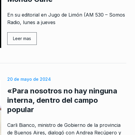
En su editorial en Jugo de Limón (AM 530 – Somos
Radio, lunes a jueves
rcoles:,
Yasky: «Para revertir la curva
Leer mas
 Horowicz y
descendente del salario, se
8
podrían…
Noviembre De
NOTICIAS
2 De Marzo De 2023
Milei recibió a Kristalina
20 de mayo de 2024
 una
Georgieva
9
a viviendo”
«Para nosotros no hay ninguna
EL REGRESO DE LA 530
27 De Julio 
gosto De 2025
2026
interna, dentro del campo
popular
imo mes –
«Nos costó mucho la
 El…
democracia en este país, hay
10
Carli Bianco, ministro de Gobierno de la provincia
que…
De 2024
de Buenos Aires, dialogó con Andrea Recúpero y
LA VUELTA COMPLETA
18 De Agosto