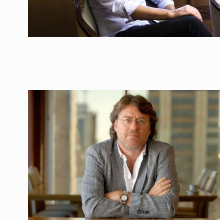
Carzoglio: «No había
4
para detener a Moyan
ALERTA!
22 De Febrero 
«El kirchnerismo rec
peronismo, y por eso 
5
consecuencias»
NOTICIAS 2
22 De Julio
«Se perdieron más de
6
puestos de trabajo e
NOTICIAS 2
14 De Agost
“Es una vergüenza y 
7
que después de la…
ALERTA!
12 De Junio De