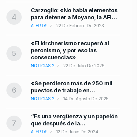
Carzoglio: «No había elementos
4
para detener a Moyano, la AFI…
ALERTA!
22 De Febrero De 2023
«El kirchnerismo recuperó al
peronismo, y por eso las
5
consecuencias»
NOTICIAS 2
22 De Julio De 2026
«Se perdieron más de 250 mil
6
puestos de trabajo en…
NOTICIAS 2
14 De Agosto De 2025
“Es una vergüenza y un papelón
7
que después de la…
ALERTA!
12 De Junio De 2024