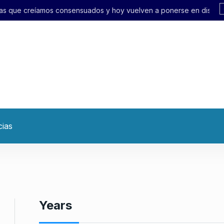
nsuados y hoy vuelven a ponerse en discusión»
cias
Years