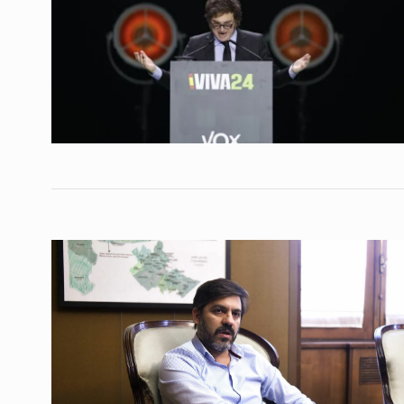
Conversatorio de mié
Tognetti, Sztulwark,
1
Fernando Rosso
SIEMPRE ES HOY
27 De 
2024
“Le tienen que poner
2
prótesis para que sig
JUGO DE LIMÓN
11 De A
La comezón del sépt
3
Horacio Verbitsky en
COLUMNAS
9 De Junio 