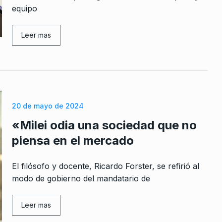
equipo
De 2025
 elementos
o, la AFI…
Leer mas
De 2023
uperó al
las
20 de mayo de 2024
 De 2026
«Milei odia una sociedad que no
 250 mil
piensa en el mercado
n…
o De 2025
El filósofo y docente, Ricardo Forster, se refirió al
modo de gobierno del mandatario de
un papelón
Leer mas
 2024