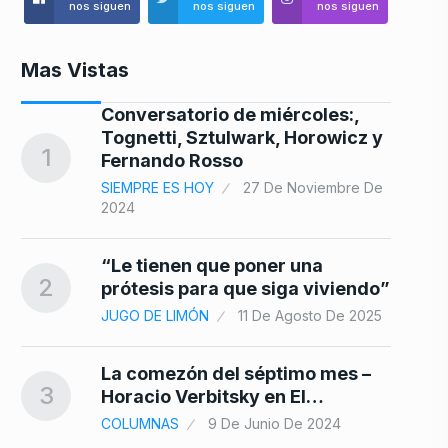
nos siguen
nos siguen
nos siguen
Mas Vistas
Conversatorio de miércoles:,
Tognetti, Sztulwark, Horowicz y
8
1
Fernando Rosso
SIEMPRE ES HOY
27 De Noviembre De
2024
“Le tienen que poner una
9
2
prótesis para que siga viviendo”
De
JUGO DE LIMÓN
11 De Agosto De 2025
La comezón del séptimo mes –
3
Horacio Verbitsky en El…
10
COLUMNAS
9 De Junio De 2024