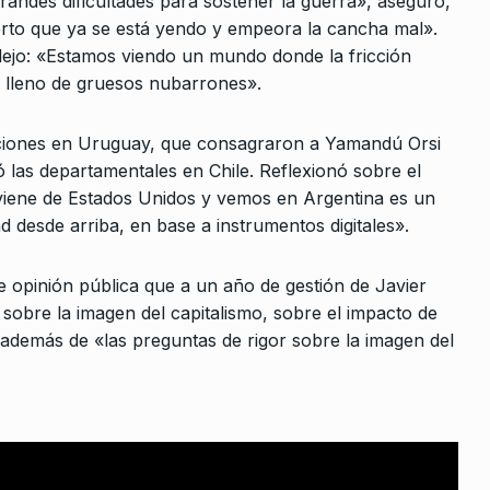
randes dificultades para sostener la guerra», aseguró,
os que está
ALERTA!
13 De Junio De 2024
rto que ya se está yendo y empeora la cancha mal».
»
ejo: «Estamos viendo un mundo donde la fricción
De 2026
te lleno de gruesos nubarrones».
cciones en Uruguay, que consagraron a Yamandú Orsi
a Castro
ó las departamentales en Chile. Reflexionó sobre el
De 2023
 viene de Estados Unidos y vemos en Argentina es un
d desde arriba, en base a instrumentos digitales».
 la plaza
»
e opinión pública que a un año de gestión de Javier
 De 2025
 sobre la imagen del capitalismo, sobre el impacto de
además de «las preguntas de rigor sobre la imagen del
e Junio De 2024