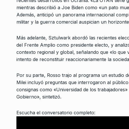
recientes desarrollos en Ucrania. «La OTAN tiene g
«Hay un grupo de tip
mientras describió a Joe Biden como «un pato mue
3
arruinando el mundo
Además, anticipó un panorama internacional compl
NOTICIAS 2
20 De Abril 
militar y la guerra comercial auspician un horizon
Más adelante, Sztulwark abordó las recientes ele
Columna de Valentin
4
del Frente Amplio como presidente electo, y analiz
ALERTA!
15 De Febrero 
contexto regional y global, señalando que «lo que
intento de reconstituir reaccionariamente la socieda
«Ahora vamos todos a
5
por una Cristina libre
Por su parte, Rosso trajo al programa un estudio d
NOTICIAS 2
18 De Junio
Milei incluyó preguntas que interrogaron al público
consignas como «Universidad de los trabajadores» 
Gobierno», sintetizó.
¿La Patria existe?
6
CABALLERO DE DÍA
11 D
Escucha el conversatorio completo: