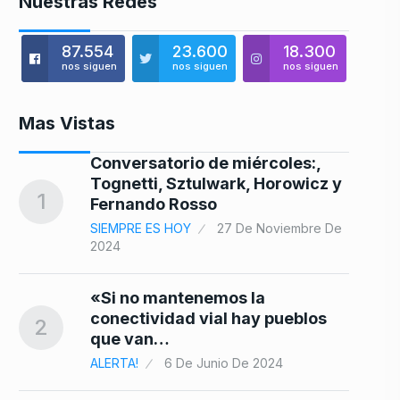
Nuestras Redes
87.554
23.600
18.300
nos siguen
nos siguen
nos siguen
Mas Vistas
Conversatorio de miércoles:,
Tognetti, Sztulwark, Horowicz y
8
1
Fernando Rosso
SIEMPRE ES HOY
27 De Noviembre De
2024
te
9
«Si no mantenemos la
conectividad vial hay pueblos
2
que van…
ALERTA!
6 De Junio De 2024
 lo
10