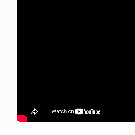
«Peter Thiel es un pe
7
nefasto»
LA GARCÍA
23 De Abril D