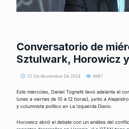
Conversatorio de miérc
Conversatorio de mié
Sztulwark, Horowicz 
Tognetti, Sztulwark,
1
Fernando Rosso
SIEMPRE ES HOY
27 De 
27 De Noviembre De 2024
4887
2024
Este miércoles, Daniel Tognetti llevó adelante el
«Si no mantenemos l
lunes a viernes de 10 a 12 horas), junto a Alejan
conectividad vial ha
2
y columnista político en La Izquierda Diario.
que van…
ALERTA!
6 De Junio De 
Horowicz abrió el debate con un análisis del confl