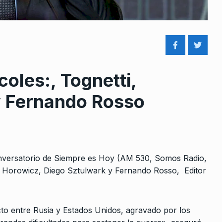
oles:, Tognetti,
rcoles:,
«En las elecciones vamos a
y Fernando Rosso
 Horowicz y
acompañar al candidato o
8
candidata,…
Noviembre De
ALERTA!
24 De Febrero De 2023
 conversatorio de Siempre es Hoy (AM 530, Somos Radio,
La guerra en el cercano orien
9
a
dro Horowicz, Diego Sztulwark y Fernando Rosso, Editor
COLUMNAS
19 De Junio De 2025
y pueblos
2024
«Milei le pide al Congreso que
icto entre Rusia y Estados Unidos, agravado por los
10
habilite a hacer…