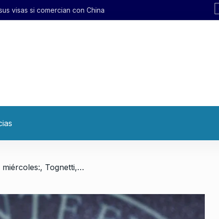
us visas si comercian con China
cias
/ Conversatorio de miércoles:, Tognetti, Sztulwark, Horowicz y Fernando Rosso