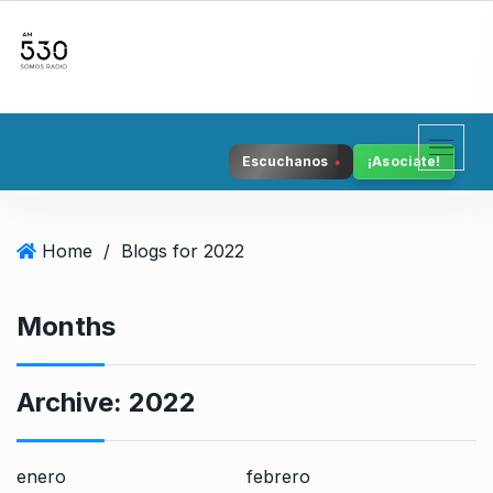
S
k
i
p
t
o
Escuchanos
¡Asociate!
c
o
n
Home
/
Blogs for 2022
t
e
n
Months
t
Archive:
2022
enero
febrero