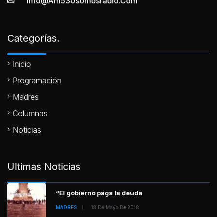
Info@am530somosradio.com
Categorías.
Inicio
Programación
Madres
Columnas
Noticias
Ultimas Noticias
“El gobierno paga la deuda
MADRES
18 De Mayo De 2018