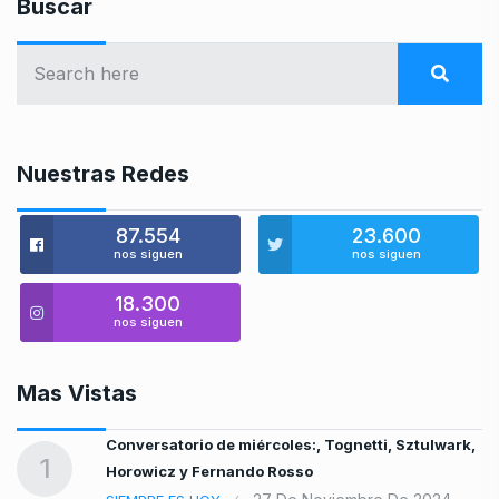
Buscar
Nuestras Redes
87.554
23.600
nos siguen
nos siguen
18.300
nos siguen
Mas Vistas
Conversatorio de miércoles:, Tognetti, Sztulwark,
1
Horowicz y Fernando Rosso