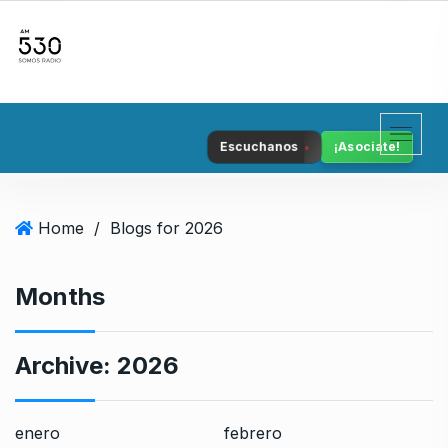
S
k
i
p
t
o
Escuchanos
¡Asociate!
c
o
n
Home
/
Blogs for 2026
t
e
n
Months
t
Archive:
2026
enero
febrero