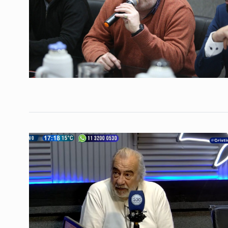
Conversatorio de mié
Tognetti, Sztulwark,
1
Fernando Rosso
SIEMPRE ES HOY
27 De 
2024
Castelli: «Si hace má
2
días que completast
ALERTA!
31 De Octubre 
«Cuando le va mal a 
3
a Mar del Plata…
NOTICIAS 2
2 De Septie