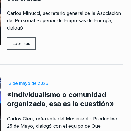
Carlos Minucci, secretario general de la Asociación
del Personal Superior de Empresas de Energía,
dialogó
rcoles:,
El editorial de Sandra Russo:
 Horowicz y
«Capuchetti quiere seguir no
8
Leer mas
investigando”
Noviembre De
ALERTA!
15 De Noviembre De 2022
«A La Libertad Avanza le jugó
9
s de 120
contra no tener…
13 de mayo de 2026
e el…
NOTICIAS 2
7 De Septiembre De 20
De 2022
«Individualismo o comunidad
organizada, esa es la cuestión»
Móvil de Martín Suárez en el
10
Argentina,
descarrilamiento de trenes e
ALERTA!
10 De Mayo De 2024
Carlos Cleri, referente del Movimiento Productivo
mbre De 2025
25 de Mayo, dialogó con el equipo de Que