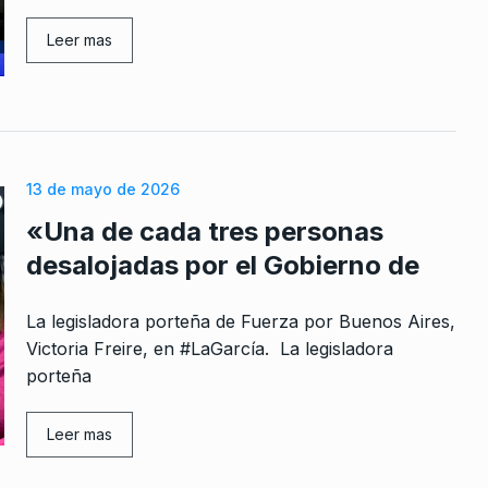
Leer mas
estruir la
2024
er ganar
13 de mayo de 2026
iendo la
«Una de cada tres personas
desalojadas por el Gobierno de
 De 2022
La legisladora porteña de Fuerza por Buenos Aires,
venir de
 la…
Victoria Freire, en #LaGarcía. La legisladora
porteña
 De
Leer mas
entos
ontra