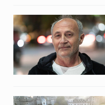
7
Pettovello
ALERTA!
7 De Mayo De 