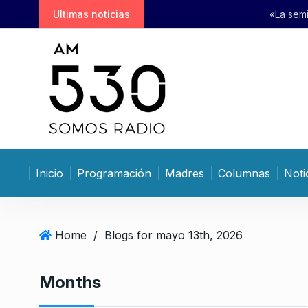
S
Ultimas noticias
«La semilla de la política genera
k
i
p
t
o
c
o
n
t
Inicio
Programación
Madres
Columnas
Noti
e
n
t
Home
/
Blogs for mayo 13th, 2026
Months