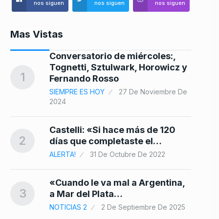
nos siguen
nos siguen
nos siguen
Mas Vistas
Conversatorio de miércoles:,
Tognetti, Sztulwark, Horowicz y
8
1
Fernando Rosso
SIEMPRE ES HOY
27 De Noviembre De
2024
 en
9
Castelli: «Si hace más de 120
2
días que completaste el…
25
ALERTA!
31 De Octubre De 2022
10
«Cuando le va mal a Argentina,
n…
3
a Mar del Plata…
NOTICIAS 2
2 De Septiembre De 2025