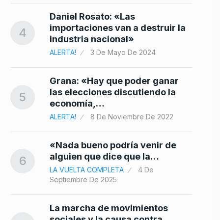
Daniel Rosato: «Las
importaciones van a destruir la
4
industria nacional»
ALERTA!
3 De Mayo De 2024
Grana: «Hay que poder ganar
las elecciones discutiendo la
5
economía,…
ALERTA!
8 De Noviembre De 2022
«Nada bueno podría venir de
alguien que dice que la…
6
LA VUELTA COMPLETA
4 De
Septiembre De 2025
La marcha de movimientos
sociales y la causa contra