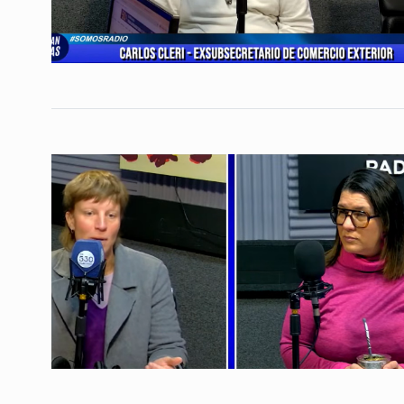
Daniel Rosato: «Las
importaciones van a d
4
industria nacional»
ALERTA!
3 De Mayo De 
Grana: «Hay que pod
las elecciones discut
5
economía,…
ALERTA!
8 De Noviembre
«Nada bueno podría 
alguien que dice que
6
LA VUELTA COMPLETA
4
Septiembre De 2025
La marcha de movimi
sociales y la causa c