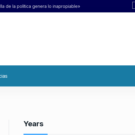
 lo inapropiable»
cias
Years