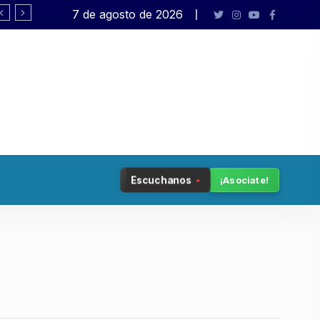
7 de agosto de 2026
«Esta ley hay que leerla en términos geo
Escuchanos
¡Asociate!