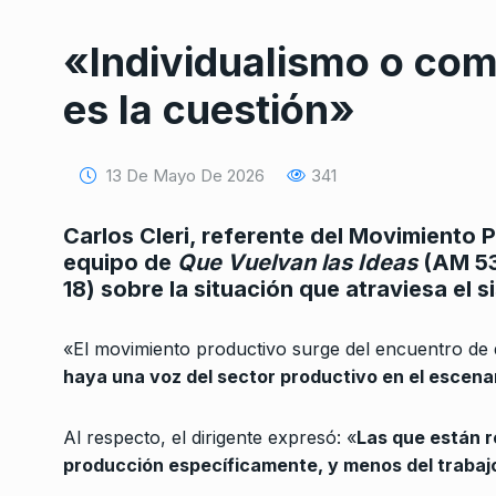
«Individualismo o com
es la cuestión»
13 De Mayo De 2026
341
Conversatorio de mié
Tognetti, Sztulwark,
Carlos Cleri, referente del Movimiento 
1
Fernando Rosso
equipo de
Que Vuelvan las Ideas
(AM 53
SIEMPRE ES HOY
27 De 
18) sobre la situación que atraviesa el s
2024
«El movimiento productivo surge del encuentro de d
“Es gratificante form
haya una voz del sector productivo en el escena
2
del grito de lucha po
ALERTA!
17 De Abril De 
Al respecto, el dirigente expresó: «
Las que están r
producción específicamente, y menos del trabaj
«Milei no quiere que