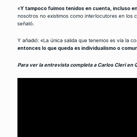
docentes ni universi
3
«
Y tampoco fuimos tenidos en cuenta, incluso e
BONAVITTA 530
24 De D
nosotros no existimos como interlocutores en los 
2025
señaló.
Pignanelli: «La suerte
Y añadió: «La única salida que tenemos es vía la c
ministra de Trabajo 
4
entonces lo que queda es individualismo o comun
será…
ALERTA!
11 De Octubre D
Para ver la entrevista completa a Carlos Cleri en 
“Es muy preocupante
está haciendo el go
5
BONAVITTA 530
28 De F
2025
Hugo Castro Fau: “El 
6
INCAA es inconstituc
ALERTA!
22 De Abril De 