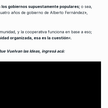
dades»
Caballero: Una oposición
10
n los gobiernos supuestamente populares;
o sea,
hipócrita
iciembre De
cuatro años de gobierno de Alberto Fernández»,
ALERTA!
25 De Abril De 2024
 de la
omunidad, y la cooperativa funciona en base a eso;
también
idad organizada, esa es la cuestión
«.
e 2022
Que Vuelvan las Ideas, ingresá acá:
 lo que
bierno con…
ebrero De
cierre del
ional y…
2024