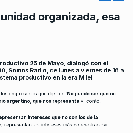
unidad organizada, esa
rcoles:,
Lecchi: “Las y los trabajadore
 Horowicz y
de prensa necesitamos una
Productivo 25 de Mayo, dialogó con el
8
paritaria…
0, Somos Radio, de lunes a viernes de 16 a
Noviembre De
ALERTA!
18 De Octubre De 2022
istema productivo en la era Milei
«El gobierno está profundiza
os empresarios que dijeron: ‘
No puede ser que no
ar parte
la crisis energética»
rio argentino, que nos represente’
«, contó.
9
r Télam”
CABALLERO DE DÍA
6 De Marzo De
2024
2025
epresentan intereses que no son los de la
o
; representan los intereses más concentrados».
 haya mas
El editorial de Roberto