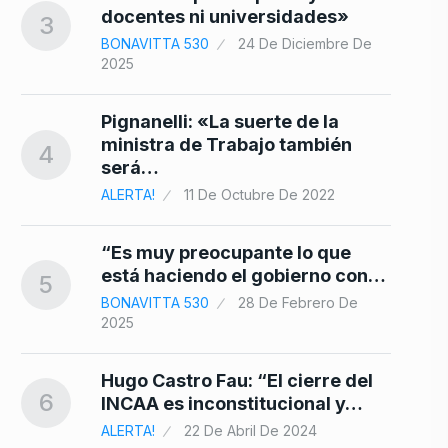
docentes ni universidades»
3
10
BONAVITTA 530
24 De Diciembre De
2025
Pignanelli: «La suerte de la
ministra de Trabajo también
4
será…
ALERTA!
11 De Octubre De 2022
“Es muy preocupante lo que
está haciendo el gobierno con…
5
BONAVITTA 530
28 De Febrero De
2025
Hugo Castro Fau: “El cierre del
6
INCAA es inconstitucional y…
ALERTA!
22 De Abril De 2024