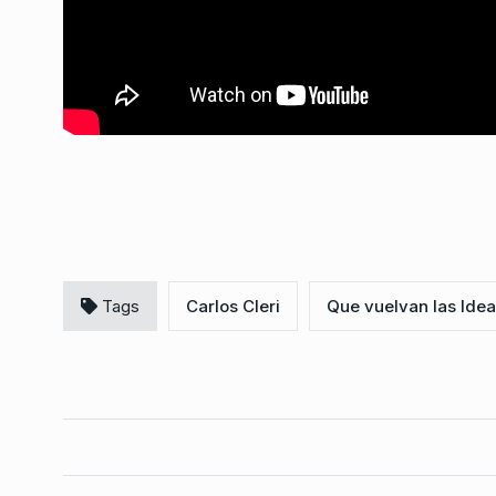
Rosatti en Punta del E
Cristina presa
7
CABALLERO DE DÍA
30 D
2025
Tags
Carlos Cleri
Que vuelvan las Ide