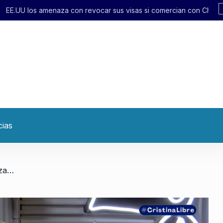
r sus visas si comercian con China
cias
/ «Individualismo o comunidad organizada, esa es la cuestión»