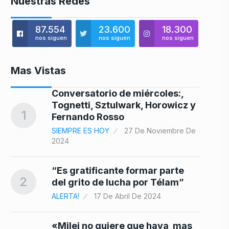
Nuestras Redes
87.554
23.600
18.300
nos siguen
nos siguen
nos siguen
Mas Vistas
s
Conversatorio de miércoles:,
Tognetti, Sztulwark, Horowicz y
8
1
Fernando Rosso
SIEMPRE ES HOY
27 De Noviembre De
2024
ndo
“Es gratificante formar parte
9
2
del grito de lucha por Télam”
ALERTA!
17 De Abril De 2024
«Milei no quiere que haya mas