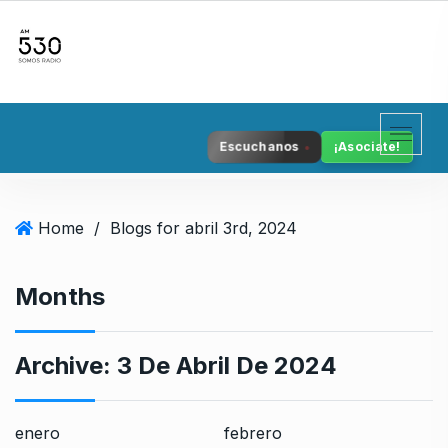
S
k
i
p
t
o
Escuchanos
¡Asociate!
c
o
n
Home
/
Blogs for abril 3rd, 2024
t
e
n
Months
t
Archive:
3 De Abril De 2024
enero
febrero