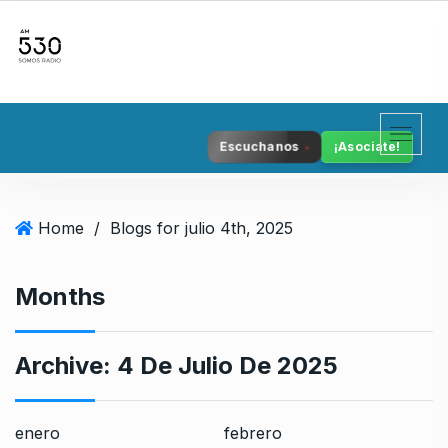
S
k
i
p
t
o
Escuchanos
¡Asociate!
c
o
n
Home
/
Blogs for julio 4th, 2025
t
e
n
Months
t
Archive:
4 De Julio De 2025
enero
febrero