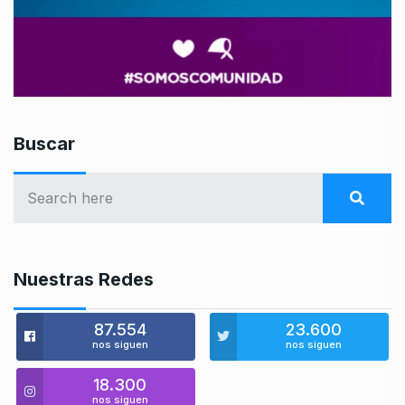
Buscar
Nuestras Redes
87.554
23.600
nos siguen
nos siguen
18.300
nos siguen