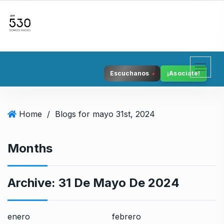
S
k
i
p
t
o
Escuchanos
¡Asociate!
c
o
n
Home
/
Blogs for mayo 31st, 2024
t
e
n
Months
t
Archive:
31 De Mayo De 2024
enero
febrero