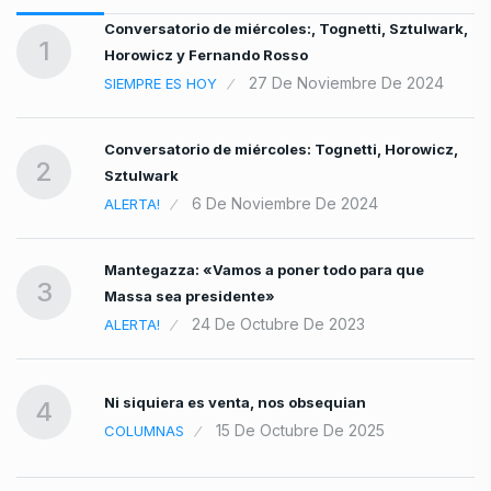
Conversatorio de miércoles:, Tognetti, Sztulwark,
1
Horowicz y Fernando Rosso
4
27 De Noviembre De 2024
SIEMPRE ES HOY
Conversatorio de miércoles: Tognetti, Horowicz,
2
Sztulwark
6 De Noviembre De 2024
ALERTA!
Mantegazza: «Vamos a poner todo para que
3
Massa sea presidente»
24 De Octubre De 2023
ALERTA!
Ni siquiera es venta, nos obsequian
4
15 De Octubre De 2025
COLUMNAS