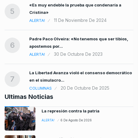
«Es muy endeble la prueba que condenaría a
5
Cristina»
11 De Noviembre De 2024
ALERTA!
Padre Paco Olveira: «No tenemos que ser tibios,
6
apostemos por…
30 De Octubre De 2023
ALERTA!
La Libertad Avanza violó el consenso democrático
7
en el simulacro…
20 De Octubre De 2025
COLUMNAS
Ultimas Noticias
La represión contra la patria
ALERTA!
6 De Agosto De 2026