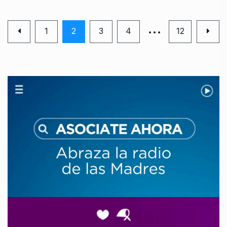
…
1
2
3
4
12