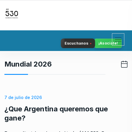
S
k
i
p
t
o
Escuchanos
¡Asociate!
c
o
n
Mundial 2026
t
e
n
t
7 de julio de 2026
¿Que Argentina queremos que
gane?