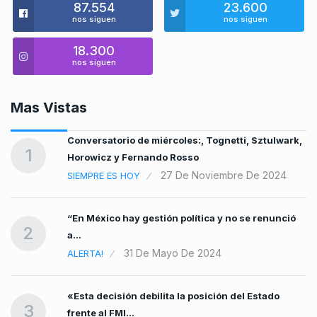
87.554
23.600
nos siguen
nos siguen
18.300
nos siguen
Mas Vistas
y
Conversatorio de miércoles:, Tognetti, Sztulwark,
1
Horowicz y Fernando Rosso
27 De Noviembre De 2024
SIEMPRE ES HOY
“En México hay gestión política y no se renunció
2
a…
31 De Mayo De 2024
ALERTA!
«Esta decisión debilita la posición del Estado
3
frente al FMI…