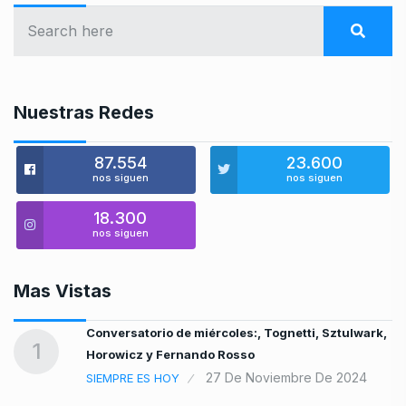
Nuestras Redes
87.554
23.600
nos siguen
nos siguen
18.300
nos siguen
Mas Vistas
e
Conversatorio de miércoles:, Tognetti, Sztulwark,
1
Horowicz y Fernando Rosso
27 De Noviembre De 2024
SIEMPRE ES HOY