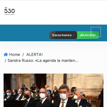
S
k
i
p
t
o
Escuchanos
¡Asociate!
c
o
n
Home
/
ALERTA!
t
/ Sandra Russo: «La agenda la mantenemos nosotros»
e
n
t