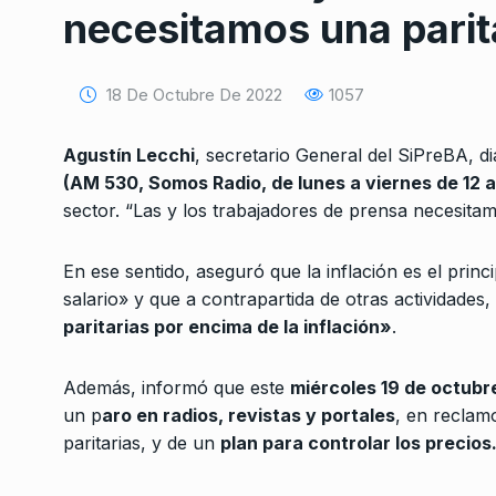
necesitamos una parit
18 De Octubre De 2022
1057
Agustín Lecchi
, secretario General del SiPreBA, 
(AM 530, Somos Radio, de lunes a viernes de 12 a
Conversatorio de mié
sector. “Las y los trabajadores de prensa necesitamo
Tognetti, Sztulwark,
1
Fernando Rosso
En ese sentido, aseguró que la inflación es el prin
SIEMPRE ES HOY
27 De 
salario» y que a contrapartida de otras actividades,
2024
paritarias por encima de la inflación»
.
Gabriel Mariotto: «H
Además, informó que este
miércoles 19 de octubr
pensar una nueva ley
2
un p
aro en radios, revistas y portales
, en recla
medios,…
paritarias, y de un
plan para controlar los precios
ALERTA!
6 De Septiembr