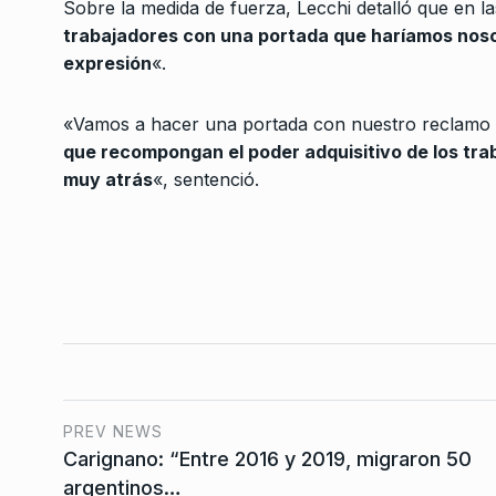
Sobre la medida de fuerza, Lecchi detalló que en l
La resaca – Horacio V
trabajadores con una portada que haríamos nosot
3
El Cohete a la…
expresión
«.
COLUMNAS
13 De Abril 
«Vamos a hacer una portada con nuestro reclam
Pablo Carro: “Es falso
que recompongan el poder adquisitivo de los tr
4
argumento de que ‘n
muy atrás
«, sentenció.
ALERTA!
4 De Abril De 2
Carlos Heller analizó 
«bochornoso» acuer
5
comercial con Estad
COLUMNAS
6 De Febrer
Copello: «Morales qu
mostrar en Jujuy lo q
PREV NEWS
6
en…
Carignano: “Entre 2016 y 2019, migraron 50
ALERTA!
14 De Septiemb
argentinos…