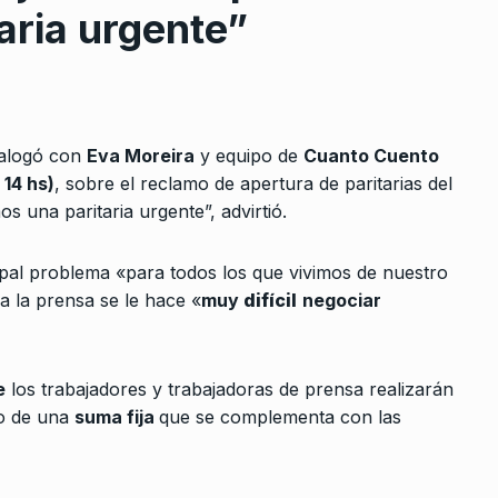
aria urgente”
dialogó con
Eva Moreira
y equipo de
Cuanto Cuento
 14 hs)
, sobre el reclamo de apertura de paritarias del
rcoles:,
Hernán Brienza: la libertad de
s una paritaria urgente”, advirtió.
8
 Horowicz y
Milei
ALERTA!
9 De Abril De 2024
cipal problema «para todos los que vivimos de nuestro
Noviembre De
 a la prensa se le hace «
muy
difícil
negociar
«Si abandonamos la calle,
9
damos el paso atrás que no…
ay que
NOTICIAS 2
11 De Febrero De 2026
e
los trabajadores y trabajadoras de prensa realizarán
 de
mo de una
suma fija
que se complementa con las
Paro en CABA: «Los docentes
.
e De 2022
están cansados de las
10
políticas…