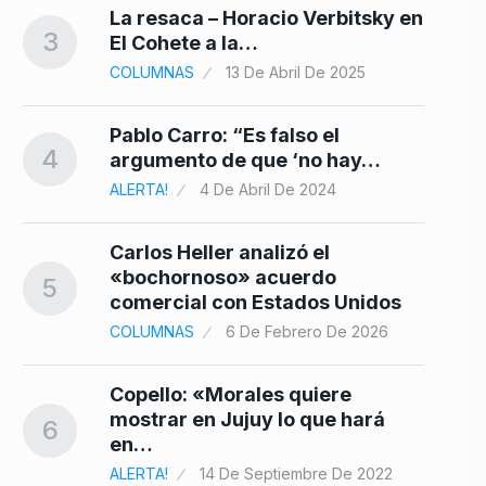
La resaca – Horacio Verbitsky en
3
El Cohete a la…
COLUMNAS
13 De Abril De 2025
Pablo Carro: “Es falso el
4
argumento de que ‘no hay…
ALERTA!
4 De Abril De 2024
Carlos Heller analizó el
«bochornoso» acuerdo
5
comercial con Estados Unidos
COLUMNAS
6 De Febrero De 2026
Copello: «Morales quiere
mostrar en Jujuy lo que hará
6
en…
ALERTA!
14 De Septiembre De 2022