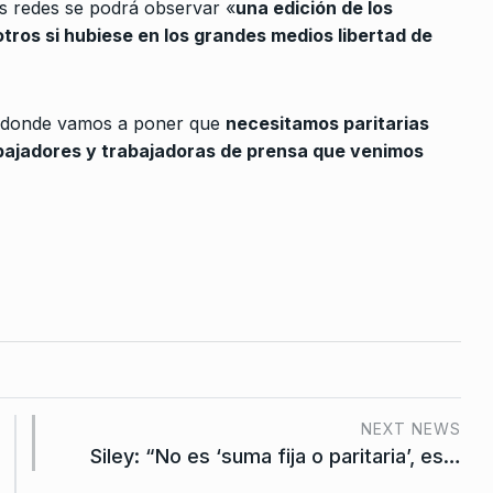
as redes se podrá observar «
una edición de los
erbitsky en
ALERTA!
22 De Septiembre De 2022
ros si hubiese en los grandes medios libertad de
De 2025
o donde vamos a poner que
necesitamos paritarias
 el
abajadores y trabajadoras de prensa que venimos
o hay…
024
el
do
os Unidos
o De 2026
iere
ue hará
NEXT NEWS
Siley: “No es ‘suma fija o paritaria’, es…
re De 2022