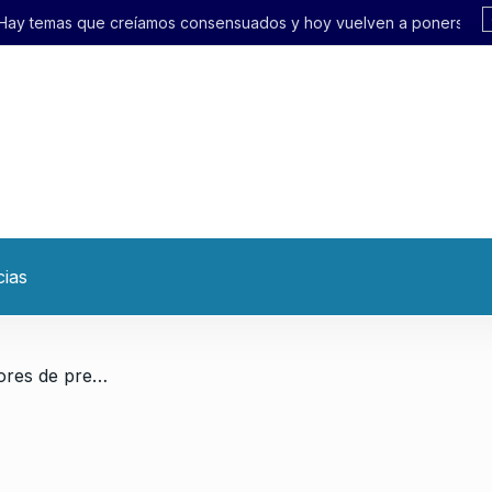
sensuados y hoy vuelven a ponerse en discusión»
cias
/ Lecchi: “Las y los trabajadores de prensa necesitamos una paritaria urgente”