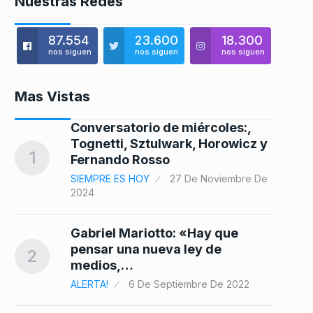
Nuestras Redes
87.554
23.600
18.300
nos siguen
nos siguen
nos siguen
Mas Vistas
Conversatorio de miércoles:,
8
Tognetti, Sztulwark, Horowicz y
1
Fernando Rosso
SIEMPRE ES HOY
27 De Noviembre De
2024
9
Gabriel Mariotto: «Hay que
pensar una nueva ley de
2
medios,…
ALERTA!
6 De Septiembre De 2022
10