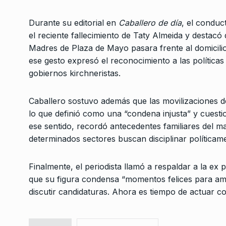
Federico González: «
fenómeno Milei está
Durante su editorial en
Caballero de día
, el conduc
7
inflado»
el reciente fallecimiento de Taty Almeida y destacó 
Madres de Plaza de Mayo pasara frente al domicilio
ALERTA!
19 De Abril De 
ese gesto expresó el reconocimiento a las políticas
gobiernos kirchneristas.
Caballero sostuvo además que las movilizaciones d
lo que definió como una “condena injusta” y cuestio
ese sentido, recordó antecedentes familiares del 
determinados sectores buscan disciplinar política
Finalmente, el periodista llamó a respaldar a la ex p
que su figura condensa “momentos felices para amp
discutir candidaturas. Ahora es tiempo de actuar co