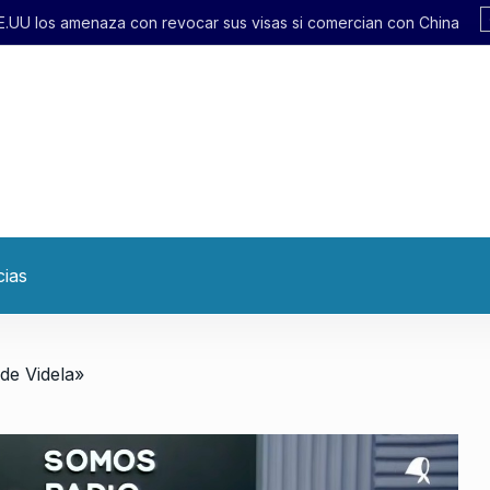
 sus visas si comercian con China
cias
 de Videla»