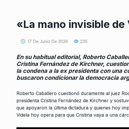
«La mano invisible de
17 De Junio De 2026
235
Conversatorio de mié
En su habitual editorial, Roberto Caballer
Tognetti, Sztulwark,
Cristina Fernández de Kirchner, cuestion
1
Fernando Rosso
la condena a la ex presidenta con una c
SIEMPRE ES HOY
27 De 
buscaron condicionar la democracia arg
2024
Roberto Caballero cuestionó duramente al juez Rodr
«Karina y Javier Mile
presidenta Cristina Fernández de Kirchner y sostuvo
marionetas que está
2
que apoyaron la última dictadura y quienes hoy impu
al…
Videla hoy opera para que Cristina vaya a una cár
CABALLERO DE DÍA
26 D
2025