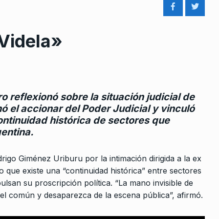
 Videla»
rcoles:,
Amor con amor a Cristina se
o reflexionó sobre la situación judicial de
8
 Horowicz y
paga
ó el accionar del Poder Judicial y vinculó
COLUMNAS
1 De Septiembre De 202
ontinuidad histórica de sectores que
Noviembre De
entina.
“Cada vez hay más gente
9
durmiendo en los subtes”
igo Giménez Uriburu por la intimación dirigida a la ex
i son
ALERTA!
17 De Julio De 2024
 que existe una “continuidad histórica” entre sectores
n robándole
lsan su proscripción política. “La mano invisible de
Agustín Rossi: «Todos los
cel común y desaparezca de la escena pública”, afirmó.
e Agosto De
sectores de nuestra coalición
10
estamos apoyando…