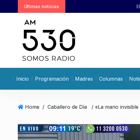
S
Ultimas noticias
EE.UU los amenaza con revocar
k
i
p
t
o
c
o
n
t
Inicio
Programación
Madres
Columnas
Noti
e
n
t
Home
/
Caballero de Día
/ «La mano invisible