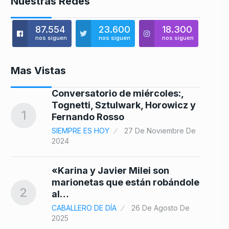
Nuestras Redes
87.554
23.600
18.300
nos siguen
nos siguen
nos siguen
Mas Vistas
Conversatorio de miércoles:,
8
Tognetti, Sztulwark, Horowicz y
1
Fernando Rosso
5
SIEMPRE ES HOY
27 De Noviembre De
2024
9
«Karina y Javier Milei son
marionetas que están robándole
2
al…
CABALLERO DE DÍA
26 De Agosto De
10
2025