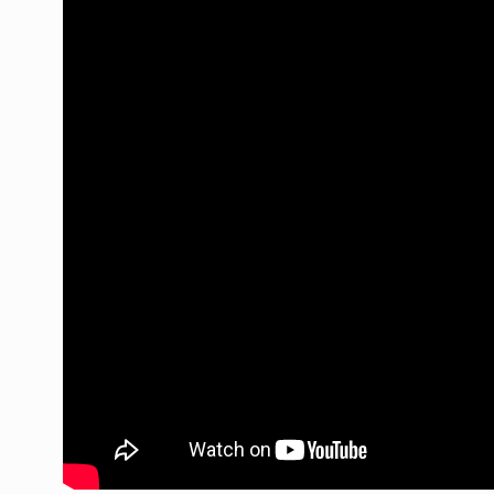
«Si a este Gobierno le
3
va a…
ALERTA!
8 De Julio De 2
Rivilli: «La clase inau
4
posgrado es este sá
ALERTA!
12 De Abril De 
«Hay un sector de la
5
dialoga con el…
NOTICIAS 2
28 De Agost
Pastillas de la Copa 
6
CABALLERO DE DÍA
12 De