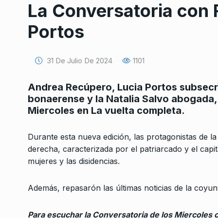
La Conversatoria con 
Portos
31 De Julio De 2024
1101
Andrea Recúpero, Lucia Portos subsecre
Conversatorio de mié
bonaerense y la Natalia Salvo abogada, 
Tognetti, Sztulwark,
1
Miercoles en La vuelta completa.
Fernando Rosso
SIEMPRE ES HOY
27 De 
2024
Durante esta nueva edición, las protagonistas de l
derecha, caracterizada por el patriarcado y el capit
mujeres y las disidencias.
«La privatización d
implicaría un aument
2
costos…
Además, repasarón las últimas noticias de la coyuntu
ALERTA!
30 De Octubre 
Para escuchar la Conversatoria de los Miercoles 