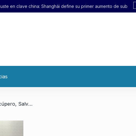
ghái define su primer aumento de subte en 21 años
cias
/ La Conversatoria con Recúpero, Salvo y Portos