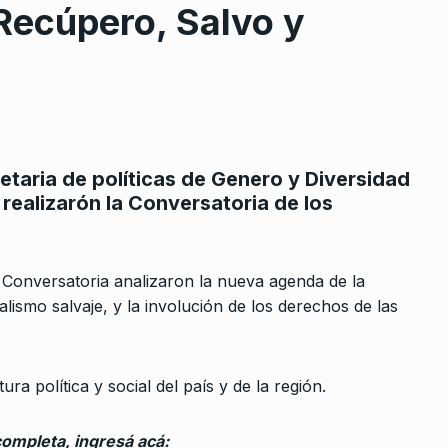
Recúpero, Salvo y
taria de políticas de Genero y Diversidad
rcoles:,
Oscar Laborde: «La llegada d
8
realizarón la Conversatoria de los
 Horowicz y
Argentina a los BRICS es…
ALERTA!
20 De Octubre De 2023
Noviembre De
a Conversatoria analizaron la nueva agenda de la
“MILEI HOY PUEDE DAR UN
alismo salvaje, y la involución de los derechos de las
DISCURSO LINDO Y DESPUÉS
9
e ENARSA
REIVINDICA…
o de los
CABALLERO DE DÍA
2 De Abril De 20
ra política y social del país y de la región.
De 2024
«El gobierno quiere disolver e
completa, ingresá acá:
sistema de transporte aéreo