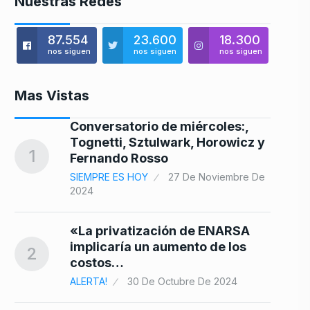
Nuestras Redes
87.554
23.600
18.300
nos siguen
nos siguen
nos siguen
Mas Vistas
e
Conversatorio de miércoles:,
8
Tognetti, Sztulwark, Horowicz y
1
Fernando Rosso
SIEMPRE ES HOY
27 De Noviembre De
2024
9
«La privatización de ENARSA
implicaría un aumento de los
2
25
costos…
ALERTA!
30 De Octubre De 2024
l