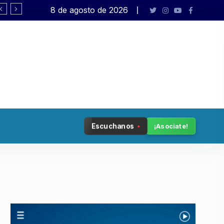
8 de agosto de 2026
Rafael Varela presenta «Big Bang»
Escuchanos
¡Asociate!