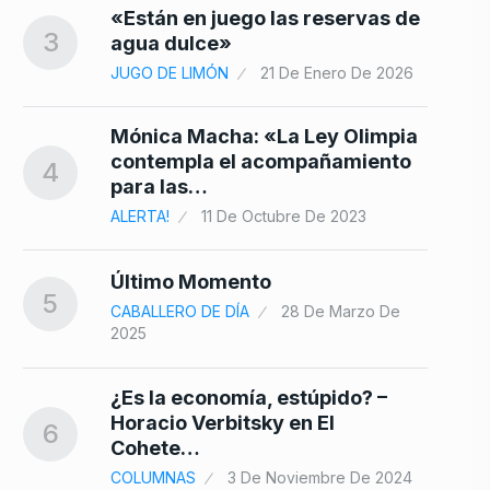
10
«Están en juego las reservas de
3
agua dulce»
re
JUGO DE LIMÓN
21 De Enero De 2026
Mónica Macha: «La Ley Olimpia
contempla el acompañamiento
4
para las…
ALERTA!
11 De Octubre De 2023
Último Momento
5
CABALLERO DE DÍA
28 De Marzo De
2025
¿Es la economía, estúpido? –
Horacio Verbitsky en El
6
Cohete…
COLUMNAS
3 De Noviembre De 2024