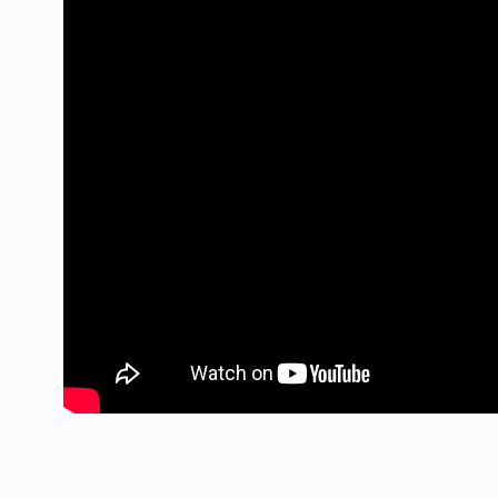
La marcha de movimi
sociales y la causa c
7
Pettovello
ALERTA!
7 De Mayo De 