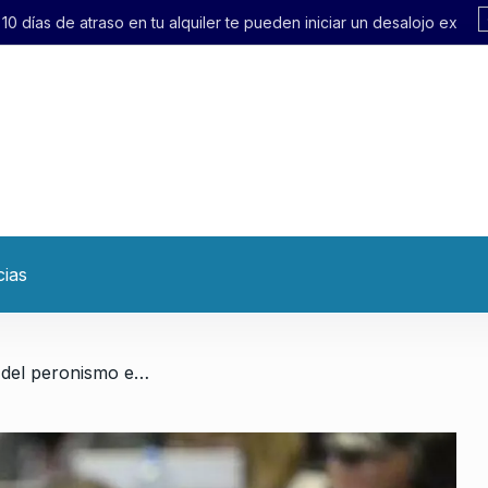
quiler te pueden iniciar un desalojo exprés»
cias
/ «Hablar de la división del peronismo es hacerle el juego a Milei».