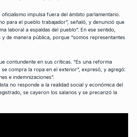
ALERTA!
10 De Mayo De 2024
mbre De 2025
oficialismo impulsa fuera del ámbito parlamentario.
o para el pueblo trabajador”, señaló, y denunció que
ma laboral a espaldas del pueblo”. En ese sentido,
s y de manera pública, porque “somos representantes
estruir la
2024
 fue contundente en sus críticas. “Es una reforma
 se compra la ropa en el exterior”, expresó, y agregó:
er ganar
nes e indemnizaciones”.
iendo la
ialista no responde a la realidad social y económica del
egistrado, se cayeron los salarios y se precarizó la
 De 2022
venir de
 la…
 De