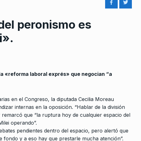
 del peronismo es
i».
rcoles:,
El editorial de Sandra Russo:
 Horowicz y
«Capuchetti quiere seguir no
8
investigando”
la «reforma laboral exprés» que negocian “a
Noviembre De
ALERTA!
15 De Noviembre De 2022
«A La Libertad Avanza le jugó
arias en el Congreso, la diputada Cecilia Moreau
9
s de 120
contra no tener…
dizar internas en la oposición. “Hablar de la división
e el…
 y remarcó que “la ruptura hoy de cualquier espacio del
NOTICIAS 2
7 De Septiembre De 20
De 2022
Milei operando”.
debates pendientes dentro del espacio, pero alertó que
Móvil de Martín Suárez en el
10
 fondo y a eso hay que prestarle mucha atención”.
Argentina,
descarrilamiento de trenes e