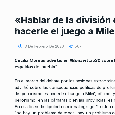
«Hablar de la división
hacerle el juego a Mile
3 De Febrero De 2026
507
Conversatorio de mié
Tognetti, Sztulwark,
1
Fernando Rosso
Cecilia Moreau advirtió en #Bonavitta530 sobre 
SIEMPRE ES HOY
27 De 
espaldas del pueblo”.
2024
En el marco del debate por las sesiones extraordin
Castelli: «Si hace má
advirtió sobre las consecuencias políticas de profun
2
días que completast
del peronismo es hacerle el juego a Milei”, afirmó,
ALERTA!
31 De Octubre 
peronismo, en las cámaras o en las provincias, es 
En esa línea, la diputada nacional agregó “existen 
“no hay un problema de tonos, hay un problema de
«Cuando le va mal a 