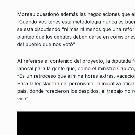
3
a Mar del Plata…
NOTICIAS 2
2 De Septie
Moreau cuestionó además las negociaciones que el 
“Cuando vos tenés esta metodología nunca es buen
se está discutiendo “ni más ni menos que una refor
Daniel Rosato: «Las
planteó que los debates deben darse en comisione
importaciones van a d
4
del pueblo que nos votó”.
industria nacional»
ALERTA!
3 De Mayo De 
Al referirse al contenido del proyecto, la diputada
laboral para la gente que, como el ministro Caputo,
Grana: «Hay que pod
“Es un retroceso que elimina horas extras, vacacio
las elecciones discut
5
Para la legisladora del peronismo, la iniciativa ofic
economía,…
país, donde “crecieron los despidos, el trabajo no r
ALERTA!
8 De Noviembre
vida”.
«Nada bueno podría 
alguien que dice que
6
LA VUELTA COMPLETA
4
Septiembre De 2025