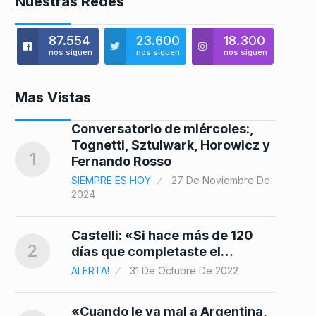
Nuestras Redes
87.554
23.600
18.300
nos siguen
nos siguen
nos siguen
Mas Vistas
Conversatorio de miércoles:,
Tognetti, Sztulwark, Horowicz y
8
1
Fernando Rosso
SIEMPRE ES HOY
27 De Noviembre De
2024
 en
9
Castelli: «Si hace más de 120
2
días que completaste el…
25
ALERTA!
31 De Octubre De 2022
10
«Cuando le va mal a Argentina,
n…