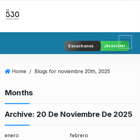
S
k
i
p
t
o
Escuchanos
¡Asociate!
c
o
n
Home
/
Blogs for noviembre 20th, 2025
t
e
n
Months
t
Archive:
20 De Noviembre De 2025
enero
febrero