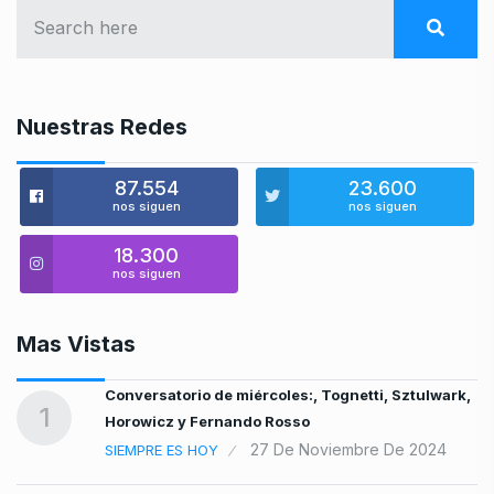
Nuestras Redes
87.554
23.600
nos siguen
nos siguen
18.300
nos siguen
Mas Vistas
Conversatorio de miércoles:, Tognetti, Sztulwark,
…
1
Horowicz y Fernando Rosso
bre
27 De Noviembre De 2024
SIEMPRE ES HOY