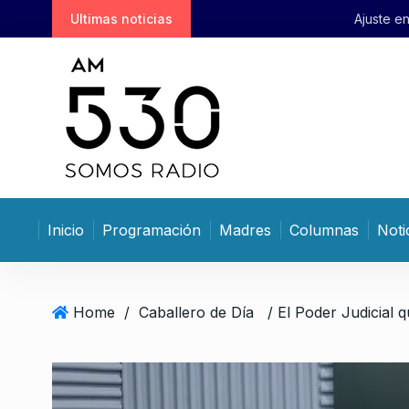
S
Ultimas noticias
Ajuste en clave china: Shanghái
k
i
p
t
o
c
o
n
t
Inicio
Programación
Madres
Columnas
Noti
e
n
t
Home
/
Caballero de Día