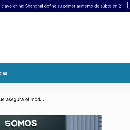
 define su primer aumento de subte en 21 años
cias
/ El Poder Judicial que asegura el modelo de exclusión