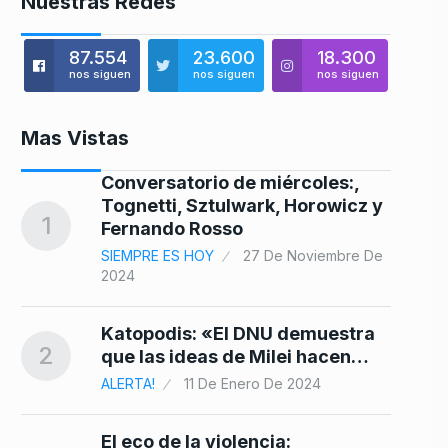
Nuestras Redes
87.554
23.600
18.300
nos siguen
nos siguen
nos siguen
Mas Vistas
ra
Conversatorio de miércoles:,
Tognetti, Sztulwark, Horowicz y
8
1
Fernando Rosso
SIEMPRE ES HOY
27 De Noviembre De
2024
9
Katopodis: «El DNU demuestra
2
que las ideas de Milei hacen…
ALERTA!
11 De Enero De 2024
a
El eco de la violencia: