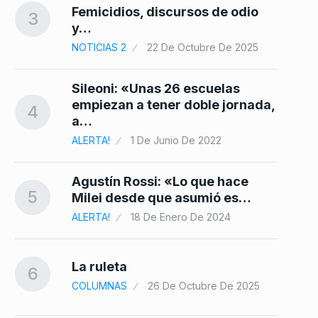
10
Femicidios, discursos de odio
3
y…
NOTICIAS 2
22 De Octubre De 2025
Sileoni: «Unas 26 escuelas
empiezan a tener doble jornada,
4
a…
ALERTA!
1 De Junio De 2022
Agustín Rossi: «Lo que hace
5
Milei desde que asumió es…
ALERTA!
18 De Enero De 2024
La ruleta
6
COLUMNAS
26 De Octubre De 2025