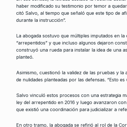
haber modificado su testimonio por temor a quedar 
Edgardo Mocca: «Si 
citó Salvo, al tiempo que señaló que este tipo de af
reaccionamos nos es
7
futuro complejo»
durante la instrucción”.
ALERTA!
9 De Junio De 
La abogada sostuvo que múltiples imputados en la
“arrepentidos” y que incluso algunos dejaron const
construyó una rueda para instalar la idea de una aso
planteó.
Asimismo, cuestionó la validez de las pruebas y la a
de nulidades planteadas por las defensas. “Esto es 
Salvo vinculó estos procesos con una estrategia m
ley del arrepentido en 2016 y luego avanzaron con 
que existió una coordinación para judicializar a refe
En otro tramo, la abogada se refirió al rol de la C