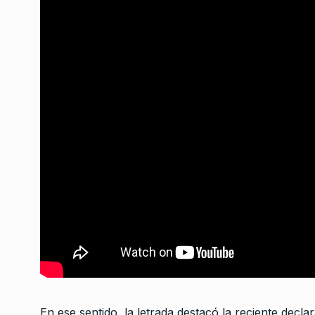
Femicidios, discursos
3
y…
NOTICIAS 2
22 De Octub
Sileoni: «Unas 26 es
empiezan a tener dob
4
a…
ALERTA!
1 De Junio De 2
Agustín Rossi: «Lo q
5
Milei desde que asu
ALERTA!
18 De Enero De
La ruleta
6
COLUMNAS
26 De Octub
En ese sentido, la letrada destacó la reciente decla