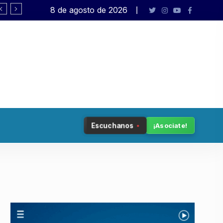
8 de agosto de 2026
Rafael Varela presenta «Big Bang»
Escuchanos
¡Asociate!