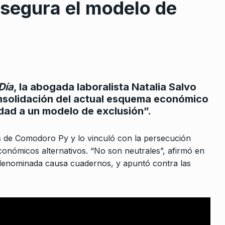
asegura el modelo de
Día
, la abogada laboralista Natalia Salvo
rcoles:,
Carlos Rottemberg: «La cultu
 consolidación del actual esquema económico
 Horowicz y
es imprescindible como
8
idad a un modelo de exclusión”.
inversión en una…
Noviembre De
ALERTA!
29 De Enero De 2024
es de Comodoro Py y lo vinculó con la persecución
 económicos alternativos. “No son neutrales”, afirmó en
Se enturbia la región
a denominada causa cuadernos, y apuntó contra las
9
demuestra
COLUMNAS
28 De Octubre De 2025
ei hacen…
 2024
Salvador Torres: “Es una luch
histórica mantener un precio