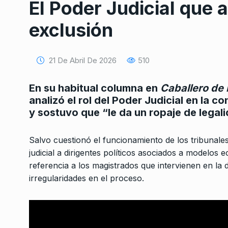
El Poder Judicial que 
exclusión
21 De Abril De 2026
510
En su habitual columna en
Caballero de 
Conversatorio de mié
analizó el rol del Poder Judicial en la
Tognetti, Sztulwark,
y sostuvo que “le da un ropaje de legal
1
Fernando Rosso
SIEMPRE ES HOY
27 De 
Salvo cuestionó el funcionamiento de los tribunal
2024
judicial a dirigentes políticos asociados a modelos
referencia a los magistrados que intervienen en l
Katopodis: «El DNU 
irregularidades en el proceso.
2
que las ideas de Mil
ALERTA!
11 De Enero De
El eco de la violencia: