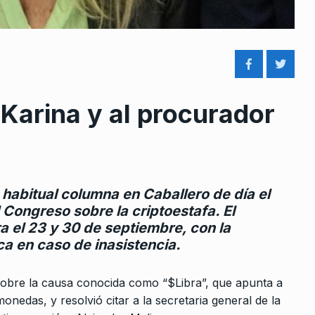
Karina y al procurador
rcoles:,
Tierras raras – Horacio
8
 Horowicz y
Verbitsky en El Cohete a la…
COLUMNAS
6 De Octubre De 2024
Noviembre De
u habitual columna en Caballero de día el
Neira: «Los porteños sienten
 Congreso sobre la criptoestafa. El
9
que hay un total abandono e
ra el 23 y 30 de septiembre, con la
 fake news:
ALERTA!
5 De Septiembre De 2023
ca en caso de inasistencia.
nte
embre De 2024
«El crédito que busca el
 sobre la causa conocida como “$Libra”, que apunta a
gobierno es totalmente polític
nedas, y resolvió citar a la secretaria general de la
10
 pregunto
y…