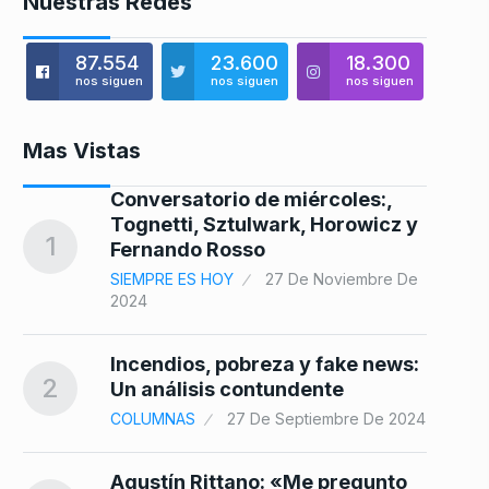
Nuestras Redes
87.554
23.600
18.300
nos siguen
nos siguen
nos siguen
Mas Vistas
Conversatorio de miércoles:,
8
Tognetti, Sztulwark, Horowicz y
1
Fernando Rosso
SIEMPRE ES HOY
27 De Noviembre De
2024
9
n…
Incendios, pobreza y fake news:
2
Un análisis contundente
COLUMNAS
27 De Septiembre De 2024
o
10
Agustín Rittano: «Me pregunto