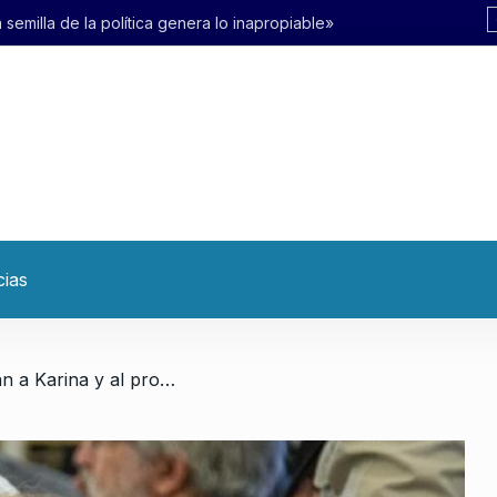
ra lo inapropiable»
cias
/ Causa $LIBRA: citan a Karina y al procurador