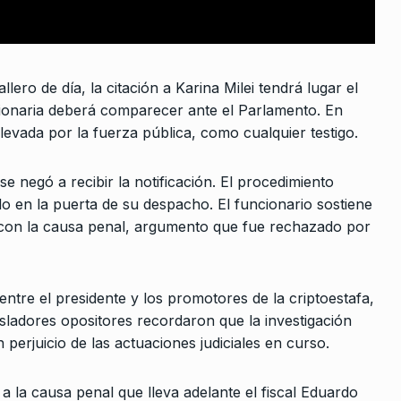
rle puesto
 es…
eptiembre De
ero de día, la citación a Karina Milei tendrá lugar el
cionaria deberá comparecer ante el Parlamento. En
llevada por la fuerza pública, como cualquier testigo.
e negó a recibir la notificación. El procedimiento
do en la puerta de su despacho. El funcionario sostiene
 con la causa penal, argumento que fue rechazado por
ntre el presidente y los promotores de la criptoestafa,
sladores opositores recordaron que la investigación
 perjuicio de las actuaciones judiciales en curso.
a la causa penal que lleva adelante el fiscal Eduardo