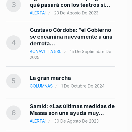
3
qué pasará con los teatros si…
025
ALERTA!
23 De Agosto De 2023
Gustavo Córdoba: “el Gobierno
se encamina nuevamente a una
4
derrota…
BONAVITTA 530
15 De Septiembre De
2025
La gran marcha
5
COLUMNAS
1 De Octubre De 2024
Samid: «Las últimas medidas de
6
Massa son una ayuda muy…
ALERTA!
30 De Agosto De 2023