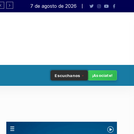
7 de agosto de 2026
«Esta ley hay que leerla en términos ge
Escuchanos
¡Asociate!