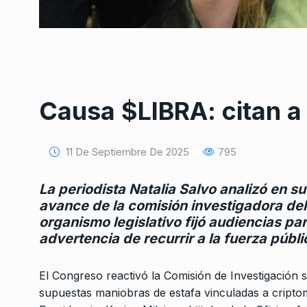
Causa $LIBRA: citan a 
Conversatorio de mié
Tognetti, Sztulwark,
1
11 De Septiembre De 2025
795
Fernando Rosso
SIEMPRE ES HOY
27 De 
La periodista Natalia Salvo analizó en s
2024
avance de la comisión investigadora del
organismo legislativo fijó audiencias pa
Incendios, pobreza y
advertencia de recurrir a la fuerza públi
2
Un análisis contunde
COLUMNAS
27 De Septi
El Congreso reactivó la Comisión de Investigación
supuestas maniobras de estafa vinculadas a criptomo
Agustín Rittano: «Me