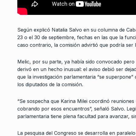
«La felicidad de habe
un freno al gobierno
7
JUGO DE LIMÓN
18 De S
2025
Según explicó Natalia Salvo en su columna de Caball
23 o el 30 de septiembre, fechas en las que la fun
caso contrario, la comisión advirtió que podría ser 
Melic, por su parte, ya había sido convocado pero s
derivó en un hecho inusual: el aviso debió ser deja
que la investigación parlamentaria “se superpone”
los diputados de la comisión.
“Se sospecha que Karina Milei coordinó reuniones e
cobrando por esos encuentros”, señaló Salvo. Legi
parlamentaria tiene plena facultad para avanzar, sin
La pesquisa del Congreso se desarrolla en paralelo 