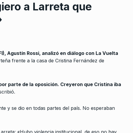
iero a Larreta que
»
FI), Agustín Rossi, analizó en diálogo con La Vuelta
rcoles:,
«Hay un avance en contra de 
orteña frente a la casa de Cristina Fernández de
 Horowicz y
democracia»
8
BONAVITTA 530
13 De Noviembre D
2024
Noviembre De
or parte de la oposición. Creyeron que Cristina iba
scribió.
El día después existe
9
 un penal
CABALLERO DE DÍA
13 De Marzo De
2025
nte y se dio en todas partes del país. No esperaban
De 2023
Valdés: «Me gustó la actitud
10
propiarse
que tuvo Massa de ir…
Larreta: «Hubo violencia institucional, de eso no hay