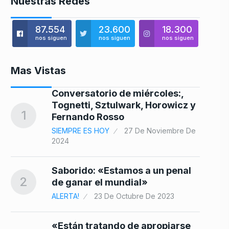
Nuestras Redes
87.554
23.600
18.300
nos siguen
nos siguen
nos siguen
Mas Vistas
la
Conversatorio de miércoles:,
Tognetti, Sztulwark, Horowicz y
8
1
Fernando Rosso
e
SIEMPRE ES HOY
27 De Noviembre De
2024
9
Saborido: «Estamos a un penal
2
de ganar el mundial»
ALERTA!
23 De Octubre De 2023
10
«Están tratando de apropiarse