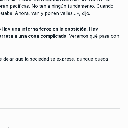
ados y
eran pacíficas. No tenía ningún fundamento. Cuando
ALERTA!
2 De Noviembre De 2023
 estaba. Ahora, van y ponen vallas…», dijo.
 De Enero De
«
Hay una interna feroz en la oposición. Hay
arreta a una cosa complicada
. Veremos qué pasa con
 dead:
ntra los…
oviembre De
ue dejar que la sociedad se exprese, aunque pueda
no
pecto al
 De 2025
nerando
para romper