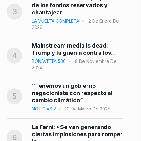
de los fondos reservados y
3
chantajear…
LA VUELTA COMPLETA
2 De Enero De
2026
Mainstream media is dead:
Trump y la guerra contra los…
4
BONAVITTA 530
8 De Noviembre De
2024
“Tenemos un gobierno
negacionista con respecto al
5
cambio climático”
NOTICIAS 2
10 De Marzo De 2025
La Ferni: «Se van generando
ciertas implosiones para romper
6