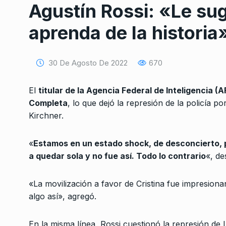
Agustín Rossi: «Le sug
aprenda de la historia
30 De Agosto De 2022
670
El
titular de la Agencia Federal de Inteligencia (A
Conversatorio de mié
Completa
, lo que dejó la represión de la policía p
Tognetti, Sztulwark,
1
Fernando Rosso
Kirchner.
SIEMPRE ES HOY
27 De 
2024
«
Estamos en un estado shock, de desconcierto, p
a quedar sola y no fue así. Todo lo contrario
«, de
Saborido: «Estamos a
2
de ganar el mundial»
«La movilización a favor de Cristina fue impresiona
ALERTA!
23 De Octubre 
algo así», agregó.
«Están tratando de a
En la misma línea, Rossi cuestionó la represión de 