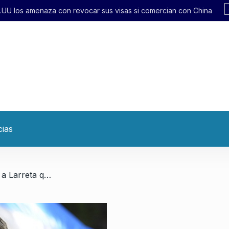
r sus visas si comercian con China
cias
/ Agustín Rossi: «Le sugiero a Larreta que aprenda de la historia»