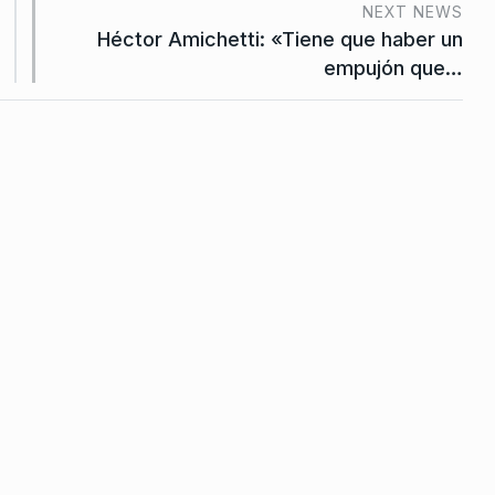
NEXT NEWS
De 2023
Héctor Amichetti: «Tiene que haber un
empujón que…
lmente lo
educación
De 2026