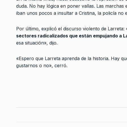
de los fondos reserv
duda. No hay lógica en poner vallas. Las marchas 
3
chantajear…
iban unos pocos a insultar a Cristina, la policía no
LA VUELTA COMPLETA
2
2026
Por último, explicó el discurso violento de Larreta: 
sectores radicalizados que están empujando a L
Mainstream media is
esa situación», dijo.
Trump y la guerra co
4
BONAVITTA 530
8 De N
«Espero que Larreta aprenda de la historia. Hay q
2024
gustarnos o no», cerró.
“Tenemos un gobier
negacionista con res
5
cambio climático”
NOTICIAS 2
10 De Marzo
La Ferni: «Se van ge
ciertas implosiones 
6