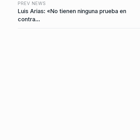
la…
PREV NEWS
ALERTA!
28 De Octubre 
Luis Arias: «No tienen ninguna prueba en
contra…
«Es inadmisible lega
que hicieron con la 
7
técnica…
NOTICIAS 2
6 De Enero 