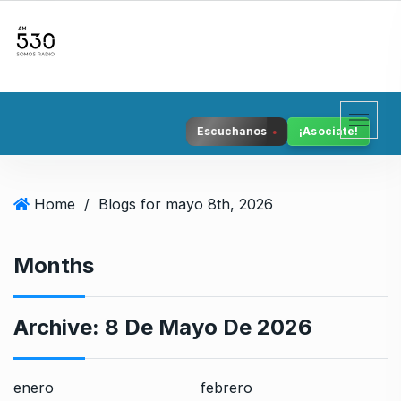
S
k
i
p
t
o
Escuchanos
¡Asociate!
c
o
n
Home
/
Blogs for mayo 8th, 2026
t
e
n
Months
t
Archive:
8 De Mayo De 2026
enero
febrero