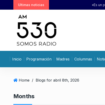
S
Ultimas noticias
«Es un proyecto de extranjeriz
k
i
p
t
o
c
o
n
t
Inicio
Programación
Madres
Columnas
Noti
e
n
t
Home
/
Blogs for abril 8th, 2026
Months