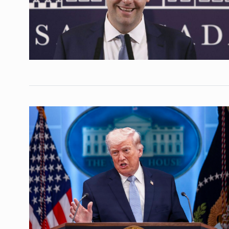
Conversatorio de mié
Tognetti, Sztulwark,
1
Fernando Rosso
SIEMPRE ES HOY
27 De 
2024
«Evita es un insulto p
2
oligarquía»
COLUMNAS
27 De Julio
Corea del Centro se v
3
CABALLERO DE DÍA
21 D
2025