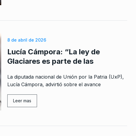
ISTA EN EL
E
 2024
8 de abril de 2026
Lucía Cámpora: “La ley de
one espeso
Glaciares es parte de las
 De 2026
La diputada nacional de Unión por la Patria (UxP),
en lobby
Lucía Cámpora, advirtió sobre el avance
alsas sobre
Leer mas
 2022
a de
l