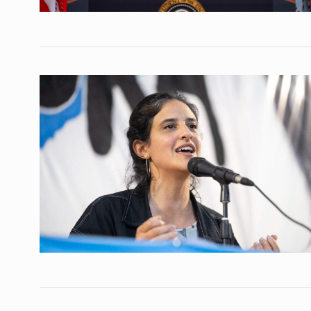
PICHETTO, UN PERON
LIMBO | EDITORIAL D
4
ROBERTO…
ALERTA!
6 De Marzo De
Estados Unidos se p
5
COLUMNAS
19 De Enero
Osorio: “En Chile hac
instalando noticias f
6
las…
ALERTA!
4 De Agosto De
Eliminatorias: victori
7
Argentina sobre Brasi