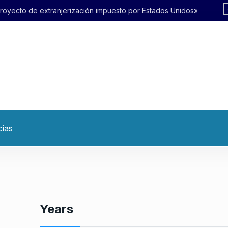
ación impuesto por Estados Unidos»
cias
Years