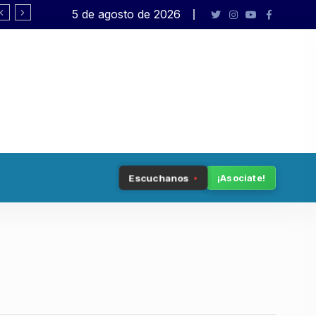
5 de agosto de 2026
«Querían las tierras, ahora van por los in
Escuchanos
¡Asociate!