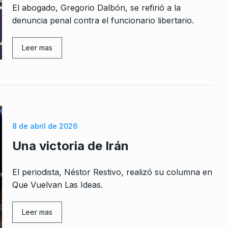
El abogado, Gregorio Dalbón, se refirió a la
denuncia penal contra el funcionario libertario.
Leer mas
rcoles:,
Teresita Madera: «No hay
 Horowicz y
ninguna respuesta del gobier
8
a las…
Noviembre De
ALERTA!
12 De Marzo De 2024
«En 24 horas se destapó la
8 de abril de 2026
ara la
operación de Rogelio Frigerio
9
Una victoria de Irán
LA VUELTA COMPLETA
22 De Enero
 De 2022
2026
El periodista, Néstor Restivo, realizó su columna en
Que Vuelvan Las Ideas.
Cómo están los salarios y có
olvió K
10
deben recuperarse
e Marzo De
Leer mas
ALERTA!
12 De Agosto De 2022