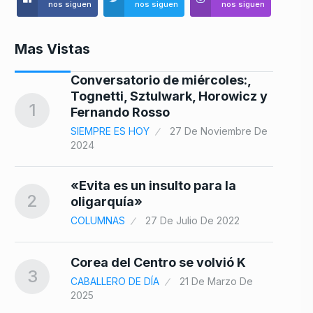
nos siguen
nos siguen
nos siguen
Mas Vistas
Conversatorio de miércoles:,
no
Tognetti, Sztulwark, Horowicz y
8
1
Fernando Rosso
SIEMPRE ES HOY
27 De Noviembre De
2024
«Evita es un insulto para la
,…
9
2
oligarquía»
 De
COLUMNAS
27 De Julio De 2022
mo
Corea del Centro se volvió K
3
10
CABALLERO DE DÍA
21 De Marzo De
2025