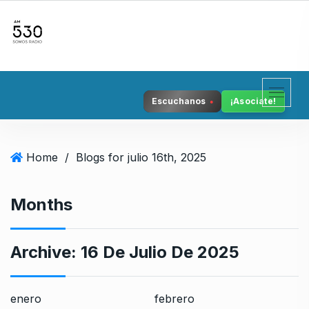
S
k
i
p
t
o
Escuchanos
¡Asociate!
c
o
n
Home
/
Blogs for julio 16th, 2025
t
e
n
Months
t
Archive:
16 De Julio De 2025
enero
febrero