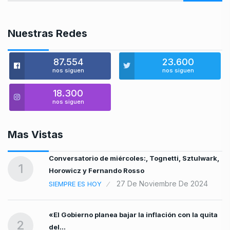
Nuestras Redes
87.554
23.600
nos siguen
nos siguen
18.300
nos siguen
Mas Vistas
Conversatorio de miércoles:, Tognetti, Sztulwark,
1
Horowicz y Fernando Rosso
27 De Noviembre De 2024
SIEMPRE ES HOY
«El Gobierno planea bajar la inflación con la quita
2
del…