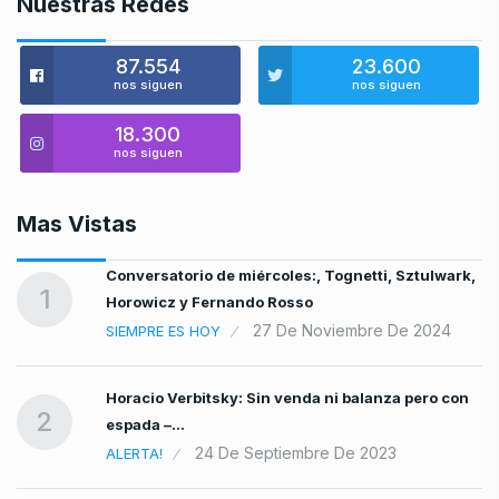
Nuestras Redes
87.554
23.600
nos siguen
nos siguen
18.300
nos siguen
Mas Vistas
Conversatorio de miércoles:, Tognetti, Sztulwark,
1
Horowicz y Fernando Rosso
27 De Noviembre De 2024
SIEMPRE ES HOY
…
Horacio Verbitsky: Sin venda ni balanza pero con
2
bre
espada –…
24 De Septiembre De 2023
ALERTA!