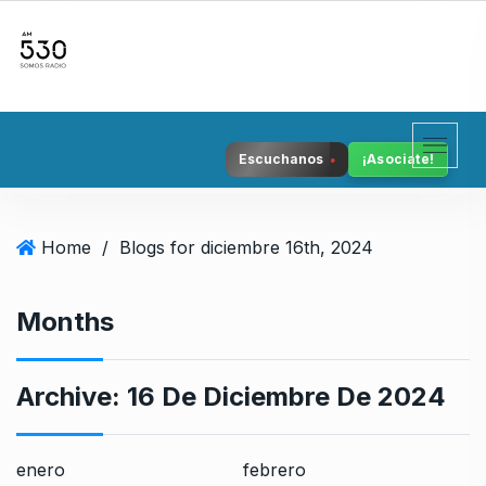
S
k
i
p
t
o
Escuchanos
¡Asociate!
c
o
n
Home
/
Blogs for diciembre 16th, 2024
t
e
n
Months
t
Archive:
16 De Diciembre De 2024
enero
febrero