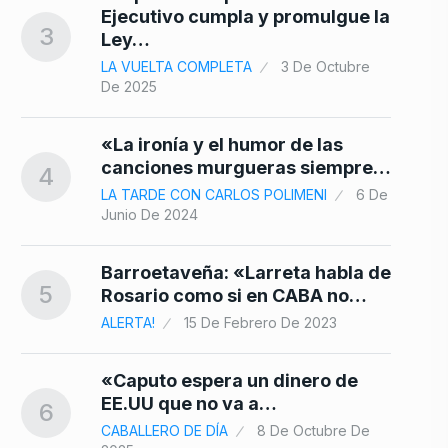
Ejecutivo cumpla y promulgue la
3
Ley…
LA VUELTA COMPLETA
3 De Octubre
De 2025
«La ironía y el humor de las
canciones murgueras siempre…
4
LA TARDE CON CARLOS POLIMENI
6 De
Junio De 2024
Barroetaveña: «Larreta habla de
5
Rosario como si en CABA no…
ALERTA!
15 De Febrero De 2023
«Caputo espera un dinero de
EE.UU que no va a…
6
CABALLERO DE DÍA
8 De Octubre De