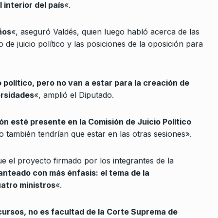
ALERTA!
13 De Junio De 2024
 interior del país
«.
romulgue la
ños
«, aseguró Valdés, quien luego habló acerca de las
 De Octubre
de juicio político y las posiciones de la oposición para
de las
s siempre…
 político, pero no van a estar para la creación de
ersidades
«, amplió el Diputado.
IMENI
6 De
ón esté presente en la Comisión de Juicio Político
ta habla de
o también tendrían que estar en las otras sesiones».
CABA no…
De 2023
que el proyecto firmado por los integrantes de la
anteado con más énfasis: el tema de la
atro ministros
«.
nero de
 Octubre De
cursos, no es facultad de la Corte Suprema de