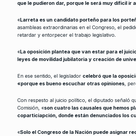
que le pudieron dar, porque le será muy díficil ir al
Ejecutivo cumpla y p
3
Ley…
«
Larreta es un candidato porteño para los porte
LA VUELTA COMPLETA
3
De 2025
asambleas extraordinarias en el Congreso, el pedido 
retardar y entorpecer el trabajo legislativo.
«La ironía y el humor 
canciones murguera
«
La oposición plantea que van estar para el juicio
4
leyes de movilidad jubilatoria y creación de univ
LA TARDE CON CARLOS POL
Junio De 2024
En ese sentido, el legislador
celebró que la oposici
Barroetaveña: «Larre
«porque es bueno escuchar otras opiniones
, per
5
Rosario como si en 
ALERTA!
15 De Febrero 
Con respesto al juicio político, el diputado señaló 
Comisión, «
son cuatro las causales que hemos pl
coparticiapción, donde están denunciados los cu
«Caputo espera un di
EE.UU que no va a…
6
CABALLERO DE DÍA
8 De
«
Solo el Congreso de la Nación puede asignar re