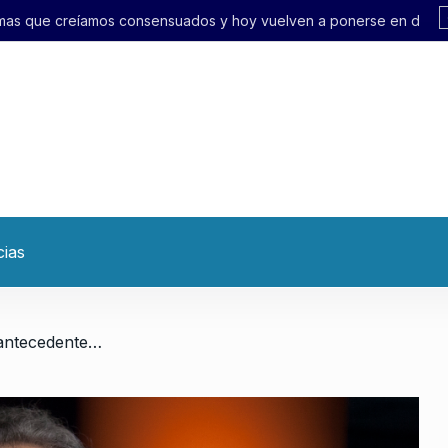
nsuados y hoy vuelven a ponerse en discusión»
cias
/ Eduardo Valdés: «No hay antecedentes en el mundo de que se resucitará una ley ya derogada por el Congreso»