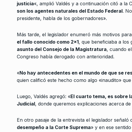
2025
justicia
«, amplió Valdés y a continuación citó a la 
son los agentes naturales del Estado Federal
. No
“Cuando el Estado se 
presidente, habla de los gobernadores».
7
los barrios lo que…
ALERTA!
11 De Junio De 
Más tarde, el legislador enumeró más motivos para la
el fallo conocido como 2×1
, que beneficiaba a los 
asunto del Consejo de la Magistratura
, cuando el
Congreso había derogado con anterioridad.
«
No hay antecedentes en el mundo de que se res
quien calificó este hecho como algo «inaudito» que 
Luego, Valdés agregó: «
El cuarto tema, es sobre 
Judicial
, donde queremos explicaciones acerca de 
En otro pasaje de la entrevista el legislador señaló
desempeño a la Corte Suprema
» y en ese sentido 