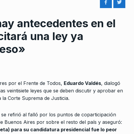
ay antecedentes en el
itará una ley ya
reso»
rcoles:,
Sabina Frederic: «La policía d
8
 Horowicz y
la Ciudad tiende a dejar…
ALERTA!
24 De Febrero De 2023
Noviembre De
ires por el Frente de Todos,
Eduardo Valdés
, dialogó
La nueva búsqueda de las feri
las veintisiete leyes que se deben discutir y aprobar en
9
de empleo chinas
 a la Corte Suprema de Justicia.
of está
COLUMNAS
10 De Octubre De 2025
bajo en la…
mo se refirió al falló por los puntos de coparticipación
e 2023
Vení de este lado, el pueblo te
e Buenos Aires por sobre el resto del país y aseguró:
10
defiende
eta) para su candidatura presidencial fue lo peor
oder