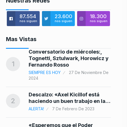
Nuestras Redes
87.554
23.600
18.300
nos siguen
nos siguen
nos siguen
Mas Vistas
e
Conversatorio de miércoles:,
8
Tognetti, Sztulwark, Horowicz y
1
Fernando Rosso
SIEMPRE ES HOY
27 De Noviembre De
2024
as
9
Descalzo: «Axel Kicillof está
2
haciendo un buen trabajo en la…
ALERTA!
7 De Febrero De 2023
10
«Esperemos que el Poder