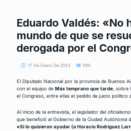
Eduardo Valdés: «No h
mundo de que se resuc
derogada por el Cong
Conversatorio de mié
Tognetti, Sztulwark,
1
17 De Enero De 2023
1199
Fernando Rosso
SIEMPRE ES HOY
27 De 
2024
El Diputado Nacional por la provincia de Buenos A
con el equipo de
Más temprano que tarde
, sobre 
el Congreso, entre ellas el pedido de juicio político
Descalzo: «Axel Kicill
2
haciendo un buen tra
Al inicio de la entrevista, el legislador del oficialis
ALERTA!
7 De Febrero D
que benefició al Gobierno de la Ciudad Autónoma d
«Si lo quisieron ayudar (a Horacio Rodríguez Larr
«Esperemos que el P