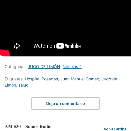
Categorías:
JUGO DE LIMÓN
,
Noticias 2
Etiquetas:
Hospital Posadas
,
Juan Manuel Gomez
,
Jugo de
Limón
,
salud
Deja un comentario
AM 530 – Somos Radio
Volver arriba