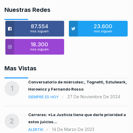
Nuestras Redes
87.554
23.600
nos siguen
nos siguen
18.300
nos siguen
Mas Vistas
es
Conversatorio de miércoles:, Tognetti, Sztulwark,
1
Horowicz y Fernando Rosso
27 De Noviembre De 2024
SIEMPRE ES HOY
Carreras: «La Justicia tiene que darle prioridad a
2
estos juicios…
14 De Marzo De 2023
ALERTA!