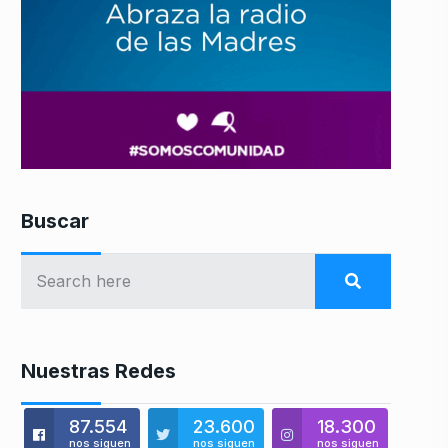
Buscar
Nuestras Redes
87.554
23.600
18.300
nos siguen
nos siguen
nos siguen