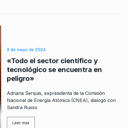
ca de
ncluye ni…
re De 2024
ndo un
8 de mayo de 2024
 de la…
eptiembre De
«Todo el sector científico y
tecnológico se encuentra en
peligro»
que votaron
Adriana Serquis, expresidenta de la Comisión
e 2023
Nacional de Energía Atómica (CNEA), dialogó con
Sandra Russo
da la
 está
Leer mas