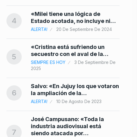
«Milei tiene una lógica de
4
Estado acotada, no incluye ni…
ALERTA!
20 De Septiembre De 2024
«Cristina está sufriendo un
secuestro con el aval de la…
5
SIEMPRE ES HOY
3 De Septiembre De
2025
Salvo: «En Jujuy los que votaron
6
la ampliación de la…
ALERTA!
10 De Agosto De 2023
José Campusano: «Toda la
industria audiovisual está
7
siendo atacada por…