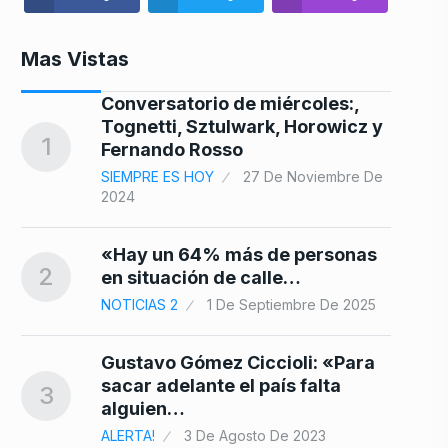
Mas Vistas
Conversatorio de miércoles:,
Tognetti, Sztulwark, Horowicz y
8
1
Fernando Rosso
25
SIEMPRE ES HOY
27 De Noviembre De
2024
o
9
«Hay un 64% más de personas
2
en situación de calle…
NOTICIAS 2
1 De Septiembre De 2025
s:
10
Gustavo Gómez Ciccioli: «Para
sacar adelante el país falta
3
024
alguien…
ALERTA!
3 De Agosto De 2023