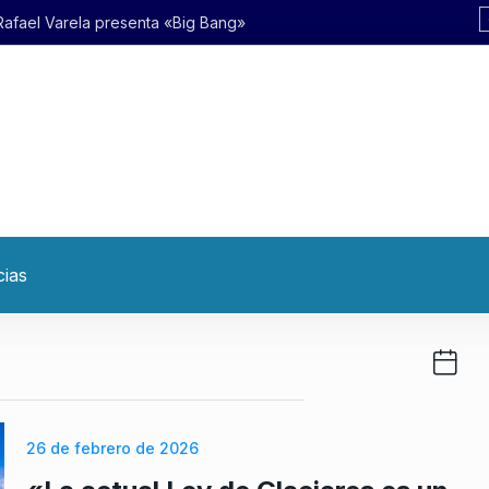
g Bang»
cias
26 de febrero de 2026