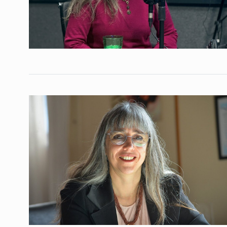
Conversatorio de mié
Tognetti, Sztulwark,
1
Fernando Rosso
SIEMPRE ES HOY
27 De 
2024
«Hay un 64% más de
2
en situación de calle
NOTICIAS 2
1 De Septie
Gustavo Gómez Ciccio
sacar adelante el país
3
alguien…
ALERTA!
3 De Agosto De