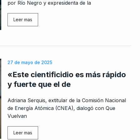
por Río Negro y expresidenta de la
Leer mas
rcoles:,
«Siempre interpreté mujeres
 Horowicz y
muy luchadoras, buscando su
8
propia identidad»
Noviembre De
NOTICIAS 2
5 De Septiembre De 20
27 de mayo de 2025
«Este cientificidio es más rápido
Przybylski: «A Rafael Nahuel l
9
 personas
mató una bala de plomo…
y fuerte que el de
…
ALERTA!
16 De Agosto De 2023
mbre De 2025
Adriana Serquis, extitular de la Comisión Nacional
Incendios, pobreza y fake new
de Energía Atómica (CNEA), dialogó con Que
10
li: «Para
Un análisis contundente
Vuelvan
 falta
COLUMNAS
27 De Septiembre De 2
Leer mas
 2023