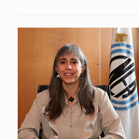
«Milei tiene una lógi
4
Estado acotada, no i
ALERTA!
20 De Septiemb
«Cristina está sufrie
secuestro con el aval
5
SIEMPRE ES HOY
3 De S
2025
Salvo: «En Jujuy los 
6
la ampliación de la…
ALERTA!
10 De Agosto D
José Campusano: «To
industria audiovisual
7
siendo atacada por…