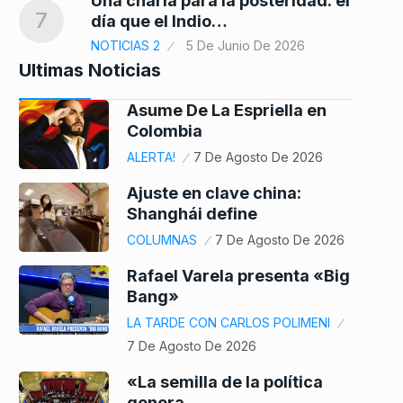
Una charla para la posteridad: el
7
día que el Indio…
NOTICIAS 2
5 De Junio De 2026
Ultimas Noticias
Asume De La Espriella en
Colombia
ALERTA!
7 De Agosto De 2026
Ajuste en clave china:
Shanghái define
COLUMNAS
7 De Agosto De 2026
Rafael Varela presenta «Big
Bang»
LA TARDE CON CARLOS POLIMENI
7 De Agosto De 2026
«La semilla de la política
genera