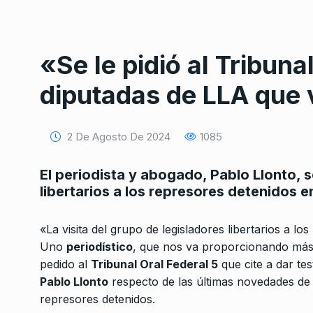
«Se le pidió al Tribuna
diputadas de LLA que 
Conversatorio de mié
2 De Agosto De 2024
1085
Tognetti, Sztulwark,
1
Fernando Rosso
El periodista y abogado, Pablo Llonto, se 
SIEMPRE ES HOY
27 De 
libertarios a los represores detenidos e
2024
«La visita del grupo de legisladores libertarios a l
Pastillas de la Copa 
2
Uno
periodístico
, que nos va proporcionando más 
CABALLERO DE DÍA
12 De
pedido al
Tribunal Oral Federal 5
que cite a dar te
Pablo Llonto
respecto de las últimas novedades de l
represores detenidos.
Proyectos para blinda