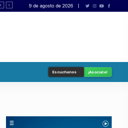
9 de agosto de 2026
Rafael Varela presenta «Big Bang»
Escuchanos
¡Asociate!