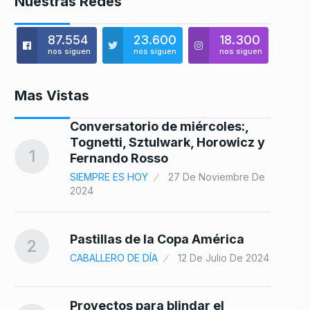
Nuestras Redes
87.554
23.600
18.300
nos siguen
nos siguen
nos siguen
Mas Vistas
Conversatorio de miércoles:,
Tognetti, Sztulwark, Horowicz y
8
1
Fernando Rosso
SIEMPRE ES HOY
27 De Noviembre De
2024
…
9
Pastillas de la Copa América
2
e
CABALLERO DE DÍA
12 De Julio De 2024
ue
Proyectos para blindar el