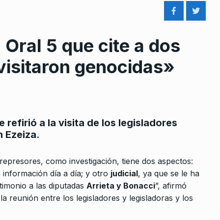
l Oral 5 que cite a dos
visitaron genocidas»
rcoles:,
Agustín Rossi: «Todos los
 Horowicz y
sectores de nuestra coalición
8
estamos apoyando…
refirió a la visita de los legisladores
Noviembre De
ALERTA!
25 De Abril De 2023
n Ezeiza.
«Estos despidos son la etapa
os represores, como investigación, tiene dos aspectos:
más dura del industricidio de
9
América
información día a día; y otro
judicial
, ya que se le ha
LA VUELTA COMPLETA
17 De Julio D
 Julio De 2024
stimonio a las diputadas
Arrieta y Bonacci
”, afirmó
2025
a reunión entre los legisladores y legisladoras y los
r el
«Se debe investigar todo lo q