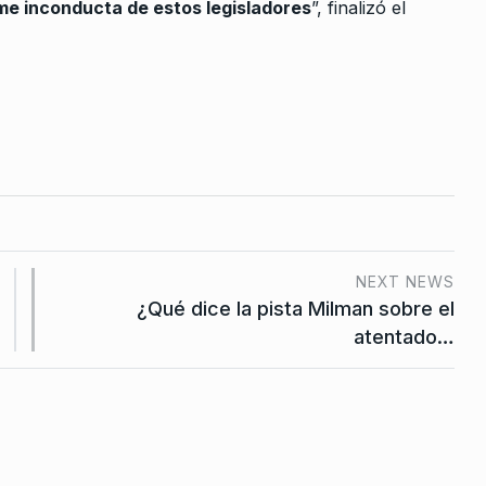
steridad: el
me inconducta de estos legisladores
”, finalizó el
De 2026
NEXT NEWS
¿Qué dice la pista Milman sobre el
atentado…