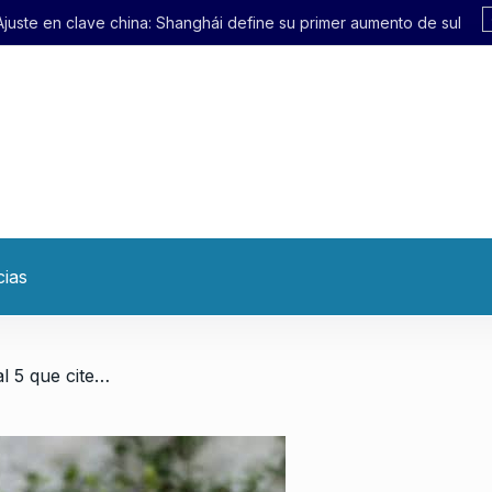
ái define su primer aumento de subte en 21 años
cias
/ «Se le pidió al Tribunal Oral 5 que cite a dos diputadas de LLA que visitaron genocidas»