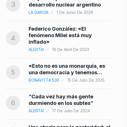
3
10
desarrollo nuclear argentino
LA GARCÍA
1 De Junio De 2026
Federico González: «El
fenómeno Milei está muy
4
inflado»
ALERTA!
19 De Abril De 2023
«Esto no es una monarquía, es
5
una democracia y tenemos…
BONAVITTA 530
15 De Julio De 2025
“Cada vez hay más gente
6
durmiendo en los subtes”
ALERTA!
17 De Julio De 2024