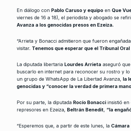
3
desarrollo nuclear a
En diálogo con
Pablo Caruso y equipo
en
Que Vue
LA GARCÍA
1 De Junio D
viernes de 16 a 18), el periodista y abogado se refir
Avanza a los genocidas presos en Ezeiza.
Federico González: «
fenómeno Milei está
4
“Arrieta y Bonacci admitieron que fueron engañadas
inflado»
visitar.
Tenemos que esperar que el Tribunal Oral
ALERTA!
19 De Abril De 
La diputada libertaria
Lourdes Arrieta
aseguró que n
«Esto no es una mona
buscarlo en internet para reconocer su rostro y l
5
una democracia y t
un grupo de WhatsApp de La Libertad Avanza,
la 
BONAVITTA 530
15 De J
genocidas y “conocer la verdad de primera mano
“Cada vez hay más g
Por su parte, la diputada
Rocío Bonacci
insistió en
6
durmiendo en los sub
represores en Ezeiza,
Beltrán Benedit
,
“la engañó
ALERTA!
17 De Julio De 
“Esperemos que, a partir de este lunes, la
Cámara 