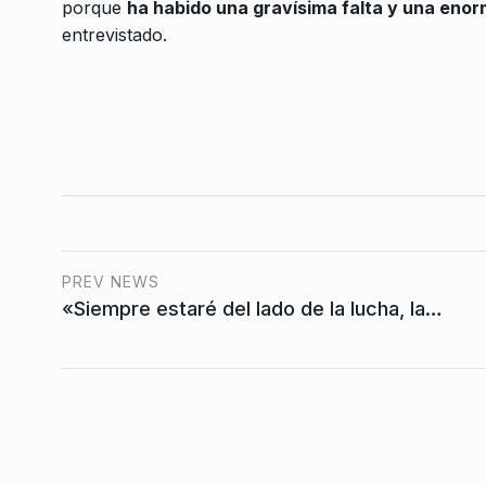
Una charla para la po
porque
ha habido una gravísima falta y una enor
7
día que el Indio…
entrevistado.
NOTICIAS 2
5 De Junio 
PREV NEWS
«Siempre estaré del lado de la lucha, la…