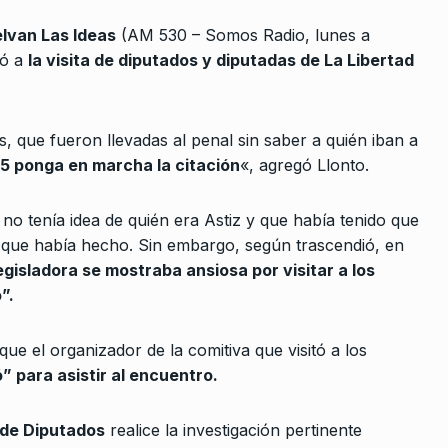
10
rgentino
rodea la visita de…
lvan Las Ideas
(AM 530 – Somos Radio, lunes a
e 2026
ALERTA!
19 De Julio De 2024
ió a
la visita de diputados y diputadas de La Libertad
El
 muy
, que fueron llevadas al penal sin saber a quién iban a
 5 ponga en marcha la citación
«, agregó Llonto.
2023
o tenía idea de quién era Astiz y que había tenido que
rquía, es
o que había hecho. Sin embargo, según trascendió, en
enemos…
legisladora se mostraba ansiosa por visitar a los
ulio De 2025
”.
ente
 que el organizador de la comitiva que visitó a los
tes”
” para asistir al encuentro.
2024
de Diputados
realice la investigación pertinente