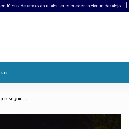
quiler te pueden iniciar un desalojo exprés»
cias
/ Sandra Russo: «Tenemos que seguir movilizados y en la calle»