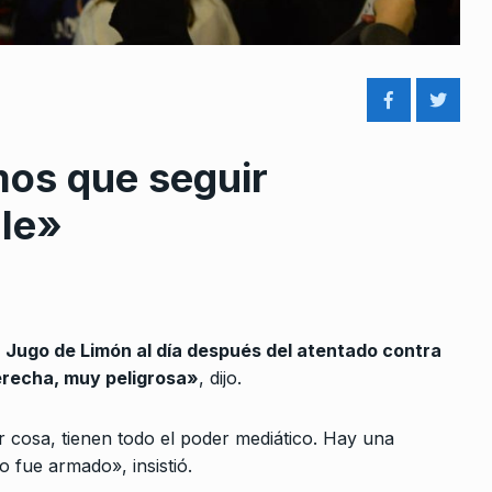
os que seguir
rcoles:,
«La votación fue positiva
lle»
 Horowicz y
gracias a la militancia y el…
8
LA VUELTA COMPLETA
17 De
Septiembre De 2025
Noviembre De
Timerman: «Larreta se dio
en Jugo de Limón al día después del atentado contra
ana habrá
cuenta que no puede pelearle
9
derecha, muy peligrosa»
, dijo.
total»
electores…
e Septiembre
ALERTA!
12 De Julio De 2023
r cosa, tienen todo el poder mediático. Hay una
 fue armado», insistió.
«Macri le da o no los votos al