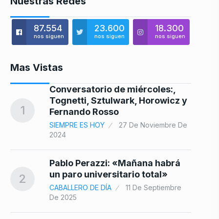
Nuestras Redes
87.554
23.600
18.300
nos siguen
nos siguen
nos siguen
Mas Vistas
Conversatorio de miércoles:,
Tognetti, Sztulwark, Horowicz y
8
1
Fernando Rosso
SIEMPRE ES HOY
27 De Noviembre De
2024
Pablo Perazzi: «Mañana habrá
9
un paro universitario total»
2
CABALLERO DE DÍA
11 De Septiembre
De 2025