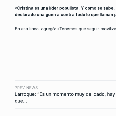
Ariel Ruarte: «El gob
3
«
Cristina es una líder populista. Y como se sabe
Morales no puede rep
declarado una guerra contra todo lo que llaman
ALERTA!
29 De Junio De
En esa línea, agregó: «Tenemos que seguir movilizad
«No votaría a favor d
proyecto de ley par
4
SIEMPRE ES HOY
29 De 
2024
«El miércoles march
que rechacen el veto
5
confirmen…
NOTICIAS 2
15 De Septi
PREV NEWS
Larroque: “Es un momento muy delicado, hay
Macha: «Con la Ley O
que…
pueden diseñar polít
6
públicas…