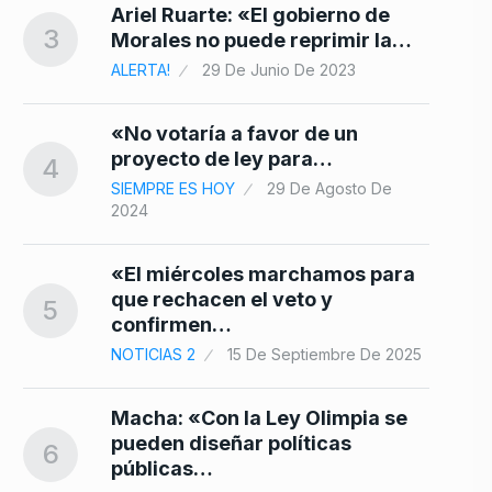
10
Ariel Ruarte: «El gobierno de
3
Morales no puede reprimir la…
ALERTA!
29 De Junio De 2023
«No votaría a favor de un
proyecto de ley para…
4
SIEMPRE ES HOY
29 De Agosto De
2024
«El miércoles marchamos para
que rechacen el veto y
5
confirmen…
NOTICIAS 2
15 De Septiembre De 2025
Macha: «Con la Ley Olimpia se
pueden diseñar políticas
6
públicas…