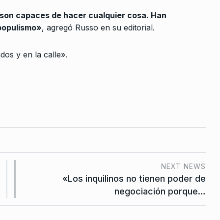
10
ierno de
gobierno según…
, son capaces de hacer cualquier cosa. Han
rimir la…
ALERTA!
5 De Septiembre De 2024
 populismo»
, agregó Russo en su editorial.
 2023
os y en la calle».
e un
a…
Agosto De
amos para
 y
embre De 2025
NEXT NEWS
«Los inquilinos no tienen poder de
limpia se
negociación porque…
icas