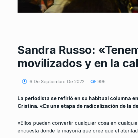
Sandra Russo: «Tenem
Conversatorio de mié
movilizados y en la ca
Tognetti, Sztulwark,
1
Fernando Rosso
SIEMPRE ES HOY
27 De 
6 De Septiembre De 2022
996
2024
La periodista se refirió en su habitual columna 
Pablo Perazzi: «Mañ
Cristina. «Es una etapa de radicalización de la 
un paro universitario 
2
CABALLERO DE DÍA
11 D
«Ellos pueden convertir cualquier cosa en cualquie
De 2025
encuesta donde la mayoría que cree que el atentado