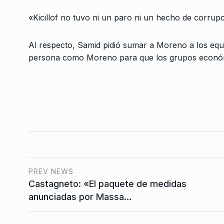
un paro universitario 
3
«Kicillof no tuvo ni un paro ni un hecho de corrup
CABALLERO DE DÍA
11 D
De 2025
Al respecto, Samid pidió sumar a Moreno a los e
persona como Moreno para que los grupos económ
Juan Giusti: «Gerard
4
no piensa en el radic
ALERTA!
6 De Junio De 
«El buen periodista t
5
vivir en estado de p
SER Y PARECER
14 De A
«El miércoles march
PREV NEWS
que rechacen el veto
6
Castagneto: «El paquete de medidas
confirmen…
anunciadas por Massa…
NOTICIAS 2
15 De Septi