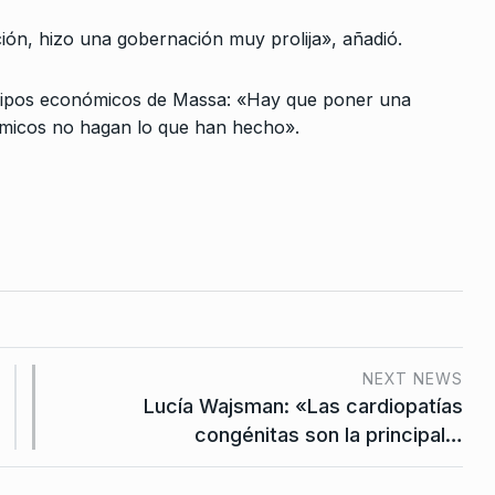
10
total»
derogación de…
ción, hizo una gobernación muy prolija», añadió.
e Septiembre
ALERTA!
17 De Junio De 2023
quipos económicos de Massa: «Hay que poner una
icos no hagan lo que han hecho».
o Morales
alismo, si…
2023
iene que
eriodismo,…
gosto De 2024
amos para
NEXT NEWS
 y
Lucía Wajsman: «Las cardiopatías
congénitas son la principal…
embre De 2025