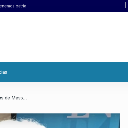
cias
/ Samid: «Las últimas medidas de Massa son una ayuda muy importante para el pueblo»