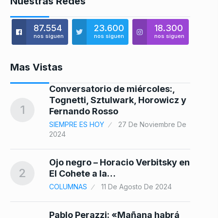
Nuestras Redes
87.554
23.600
18.300
nos siguen
nos siguen
nos siguen
Mas Vistas
Conversatorio de miércoles:,
8
Tognetti, Sztulwark, Horowicz y
1
Fernando Rosso
SIEMPRE ES HOY
27 De Noviembre De
2024
9
Ojo negro – Horacio Verbitsky en
2
El Cohete a la…
COLUMNAS
11 De Agosto De 2024
Pablo Perazzi: «Mañana habrá