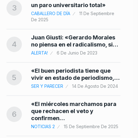
10
un paro universitario total»
3
CABALLERO DE DÍA
11 De Septiembre
De 2025
Juan Giusti: «Gerardo Morales
4
no piensa en el radicalismo, si…
ALERTA!
6 De Junio De 2023
«El buen periodista tiene que
5
vivir en estado de periodismo,…
SER Y PARECER
14 De Agosto De 2024
«El miércoles marchamos para
que rechacen el veto y
6
confirmen…
NOTICIAS 2
15 De Septiembre De 2025