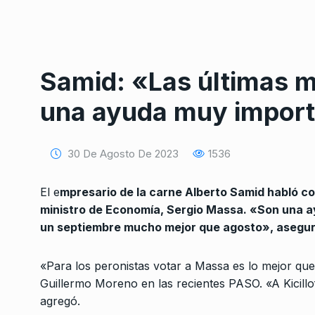
Samid: «Las últimas 
una ayuda muy import
Conversatorio de mié
Tognetti, Sztulwark,
30 De Agosto De 2023
1536
1
Fernando Rosso
SIEMPRE ES HOY
27 De 
El e
mpresario de la carne Alberto Samid habló con 
2024
ministro de Economía, Sergio Massa. «Son una a
un septiembre mucho mejor que agosto», asegu
Ojo negro – Horacio V
2
El Cohete a la…
«Para los peronistas votar a Massa es lo mejor que
COLUMNAS
11 De Agost
Guillermo Moreno en las recientes PASO. «A Kicillo
agregó.
Pablo Perazzi: «Mañ