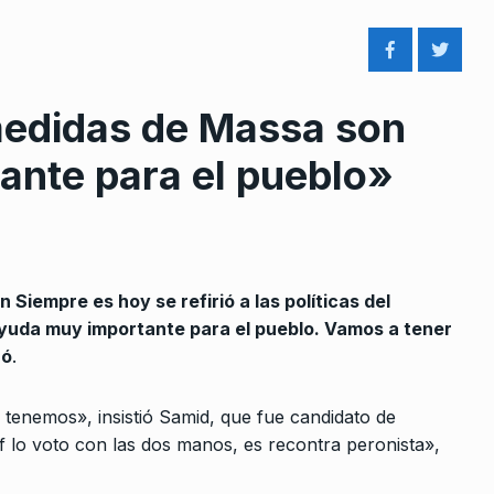
medidas de Massa son
ante para el pueblo»
rcoles:,
«No tienen idea ni de cómo
8
 Horowicz y
tratar a las infancias…
ALERTA!
19 De Agosto De 2024
Noviembre De
Siempre es hoy se refirió a las políticas del
«La votación fue positiva
yuda muy importante para el pueblo. Vamos a tener
gracias a la militancia y el…
9
ró
.
erbitsky en
LA VUELTA COMPLETA
17 De
Septiembre De 2025
 tenemos», insistió Samid, que fue candidato de
o De 2024
f lo voto con las dos manos, es recontra peronista»,
Santiago Seillant: “Es una
ana habrá
pueblada que pide la