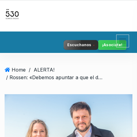
S
k
i
p
t
o
Escuchanos
¡Asociate!
c
o
n
Home
/
ALERTA!
t
/ Rossen: «Debemos apuntar a que el derecho a la vivienda vuelva a ser un derecho»
e
n
t