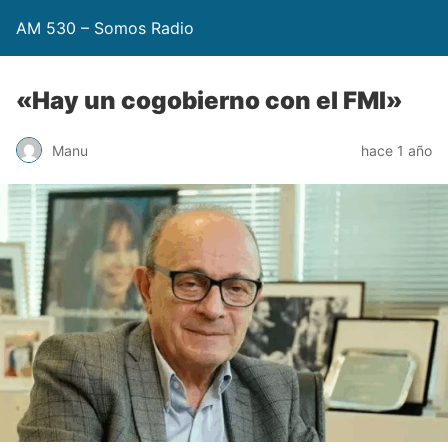
AM 530 – Somos Radio
«Hay un cogobierno con el FMI»
Manu
hace 1 año