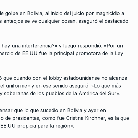
BONAVITTA 530
5 De Agosto De 20
acción para
 golpe en Bolivia, al inicio del juicio por magnicidio a
os anteojos se ve cualquier cosa», aseguró el destacado
e De 2024
a Russo:
dir el…
 hay una interferencia?» y luego respondió: «Por un
ercio de EE.UU fue la principal promotora de la Ley
De 2023
fin de mes,
ló que cuando con el lobby estadounidense no alcanza
 el uniforme» y en ese senido aseguró: «Lo que más
 De Noviembre
y soberanas de los pueblos de la América del Sur».
 pensar que lo que sucedió en Bolivia y ayer en
ión muy
po de presidentas, como fue Cristina Kirchner, es la que
n
EE.UU propicia para la región».
2024