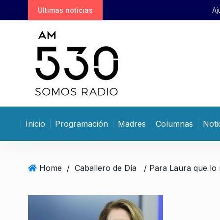
S
Ultimas noticias
Ajuste en clave china: Shang
k
i
p
t
o
c
o
n
t
Inicio
Programación
Madres
Columnas
Noti
e
n
t
Home
/
Caballero de Día
/ Para Laura que lo