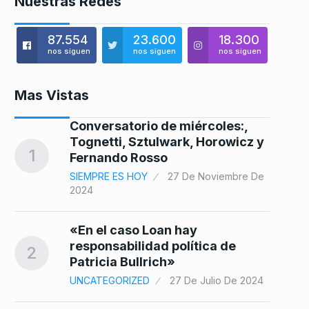
Nuestras Redes
87.554
23.600
18.300
nos siguen
nos siguen
nos siguen
Mas Vistas
Conversatorio de miércoles:,
8
Tognetti, Sztulwark, Horowicz y
1
Fernando Rosso
SIEMPRE ES HOY
27 De Noviembre De
2024
9
25
«En el caso Loan hay
responsabilidad política de
2
Patricia Bullrich»
a
UNCATEGORIZED
27 De Julio De 2024
10