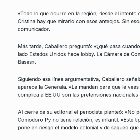
«Hay que pasar a la 
3
combatir a este…
«Todo lo que ocurre en la región, desde el intento de
Cristina hay que mirarlo con esos anteojos. Sin es
ALERTA!
27 De Diciembr
comunicador.
El editorial de Sandr
4
«La máquina de impe
Más tarde, Caballero preguntó: «¿qué pasa cuando
lado Estados Unidos hace lobby. La Cámara de Com
COLUMNAS
15 De Mayo 
Bases».
«La gente no llega a 
Siguiendo esa línea argumentativa, Caballero seña
ya ni…
5
aparece la Generala. «La mandan para que le veas
LA VUELTA COMPLETA
7
complica a EE.UU son las pretensiones nacionales 
De 2025
Al cierre de su editorial el periodista planteó: «No
«Tenemos una inflac
Comodoro Py no tiene relación, es infantil. «Este ti
alta con recesión y u
6
deterioro…
pone en riesgo el modelo colonial y de saqueo que 
ALERTA!
31 De Julio De 