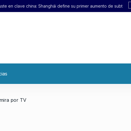
hái define su primer aumento de subte en 21 años
cias
 mira por TV