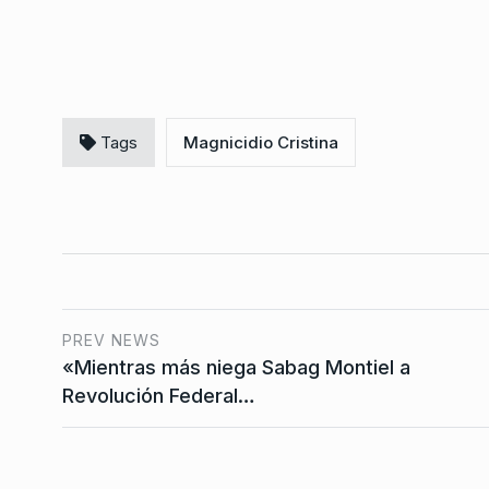
«El país se está qued
7
margen del Estado 
ALERTA!
2 De Enero De 
Tags
Magnicidio Cristina
PREV NEWS
«Mientras más niega Sabag Montiel a
Revolución Federal…