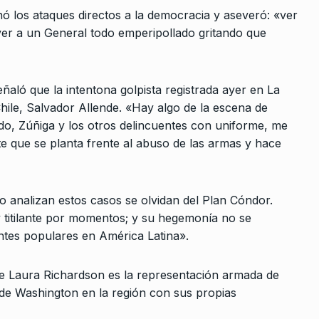
ó los ataques directos a la democracia y aseveró: «ver
ver a un General todo emperipollado gritando que
ñaló que la intentona golpista registrada ayer en La
 Chile, Salvador Allende. «Hay algo de la escena de
o, Zúñiga y los otros delincuentes con uniforme, me
rcoles:,
Cardoso: «Desde 1 a 4 junio se
8
te que se planta frente al abuso de las armas y hace
 Horowicz y
realizará la séptima…
ALERTA!
22 De Mayo De 2023
Noviembre De
 analizan estos casos se olvidan del Plan Cóndor.
Las palabras y las cosas
y titilante por momentos; y su hegemonía no se
9
NOTICIAS 2
12 De Noviembre De 20
ntes populares en América Latina».
ica de
ó que Laura Richardson es la representación armada de
«Este gobierno le da vía libre 
Julio De 2024
 de Washington en la región con sus propias
10
grupos violentos que…