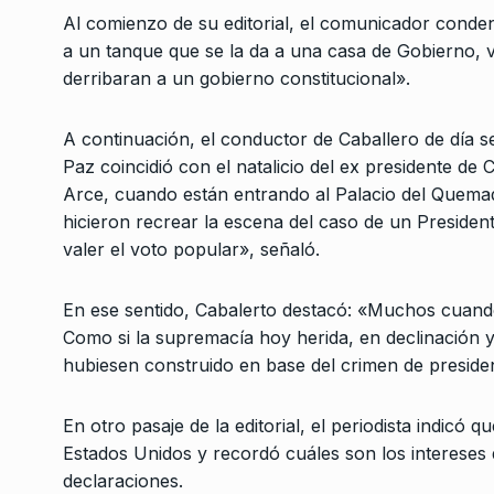
Al comienzo de su editorial, el comunicador conden
a un tanque que se la da a una casa de Gobierno, 
derribaran a un gobierno constitucional».
A continuación, el conductor de Caballero de día se
Paz coincidió con el natalicio del ex presidente de
Arce, cuando están entrando al Palacio del Quemad
Conversatorio de mié
hicieron recrear la escena del caso de un Presiden
Tognetti, Sztulwark,
1
valer el voto popular», señaló.
Fernando Rosso
SIEMPRE ES HOY
27 De 
2024
En ese sentido, Cabalerto destacó: «Muchos cuando
Como si la supremacía hoy herida, en declinación 
hubiesen construido en base del crimen de preside
«En el caso Loan hay
responsabilidad polít
2
Patricia Bullrich»
En otro pasaje de la editorial, el periodista indic
UNCATEGORIZED
27 De 
Estados Unidos y recordó cuáles son los intereses
declaraciones.