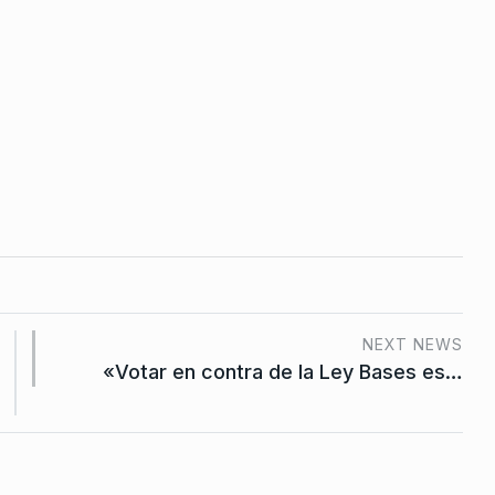
ando al
de…
2025
NEXT NEWS
«Votar en contra de la Ley Bases es…