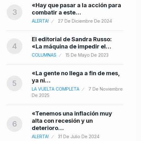
24
«Hay que pasar a la acción para
3
combatir a este…
ALERTA!
27 De Diciembre De 2024
El editorial de Sandra Russo:
4
«La máquina de impedir el…
COLUMNAS
15 De Mayo De 2023
«La gente no llega a fin de mes,
ya ni…
5
LA VUELTA COMPLETA
7 De Noviembre
De 2025
«Tenemos una inflación muy
alta con recesión y un
6
deterioro…
ALERTA!
31 De Julio De 2024