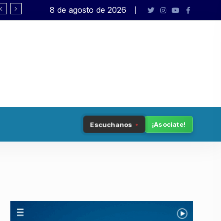
8 de agosto de 2026
Rafael Varela presenta «Big Bang»
Escuchanos
¡Asociate!