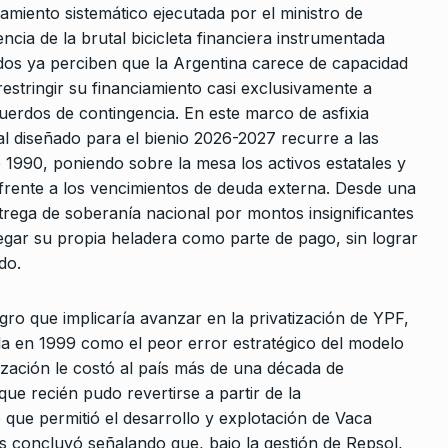
amiento sistemático ejecutada por el ministro de
cia de la brutal bicicleta financiera instrumentada
dos ya perciben que la Argentina carece de capacidad
estringir su financiamiento casi exclusivamente a
uerdos de contingencia. En este marco de asfixia
ial diseñado para el bienio 2026-2027 recurre a las
e 1990, poniendo sobre la mesa los activos estatales y
frente a los vencimientos de deuda externa. Desde una
trega de soberanía nacional por montos insignificantes
egar su propia heladera como parte de pago, sin lograr
do.
igro que implicaría avanzar en la privatización de YPF,
rida en 1999 como el peor error estratégico del modelo
atización le costó al país más de una década de
que recién pudo revertirse a partir de la
 que permitió el desarrollo y explotación de Vaca
s concluyó señalando que, bajo la gestión de Repsol,