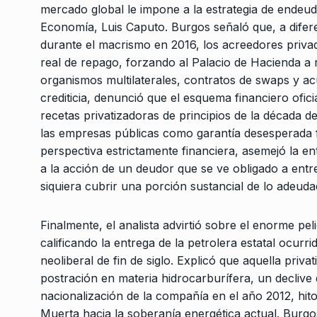
mercado global le impone a la estrategia de endeud
Economía, Luis Caputo. Burgos señaló que, a diferen
durante el macrismo en 2016, los acreedores priva
real de repago, forzando al Palacio de Hacienda a r
organismos multilaterales, contratos de swaps y ac
crediticia, denunció que el esquema financiero ofic
recetas privatizadoras de principios de la década d
las empresas públicas como garantía desesperada 
perspectiva estrictamente financiera, asemejó la en
a la acción de un deudor que se ve obligado a entr
siquiera cubrir una porción sustancial de lo adeuda
Finalmente, el analista advirtió sobre el enorme pel
calificando la entrega de la petrolera estatal ocur
neoliberal de fin de siglo. Explicó que aquella priv
postración en materia hidrocarburífera, un declive 
nacionalización de la compañía en el año 2012, hito
Muerta hacia la soberanía energética actual. Burgo