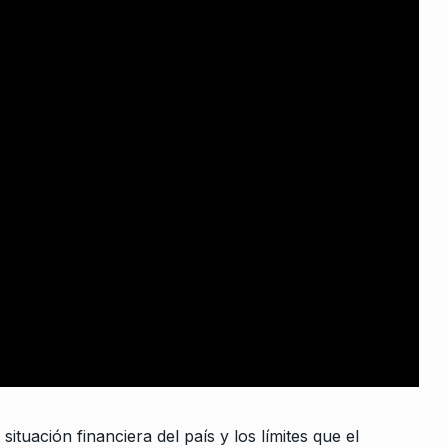
raderecha
según sus…
 De 2026
situación financiera del país y los límites que el