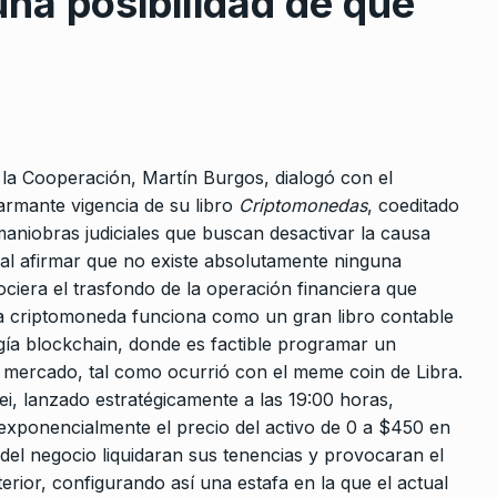
na posibilidad de que
e la Cooperación, Martín Burgos, dialogó con el
rcoles:,
Santiago Hamud: «Gerardo
armante vigencia de su libro
Criptomonedas
, coeditado
 Horowicz y
Morales es el único responsab
 maniobras judiciales que buscan desactivar la causa
8
de la…
al afirmar que no existe absolutamente ninguna
Noviembre De
ALERTA!
21 De Junio De 2023
nociera el trasfondo de la operación financiera que
da criptomoneda funciona como un gran libro contable
gía blockchain, donde es factible programar un
«Todos miramos a Patricia
que se va
l mercado, tal como ocurrió con el meme coin de Libra.
Bullrich, pero hay algunos
9
neración…
‘monjes negros’…
ilei, lanzado estratégicamente a las 19:00 horas,
exponencialmente el precio del activo de 0 a $450 en
IMENI
15
NOTICIAS 2
16 De Agosto De 2025
del negocio liquidaran sus tenencias y provocaran el
rior, configurando así una estafa en la que el actual
Con gran ahínco: la paradoja 