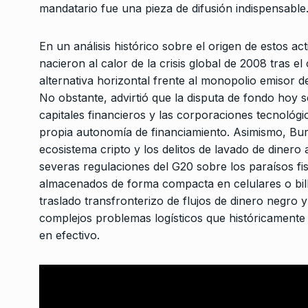
mandatario fue una pieza de difusión indispensable
La política y la emoci
3
colectiva
NOTICIAS 2
20 De Julio
En un análisis histórico sobre el origen de estos ac
nacieron al calor de la crisis global de 2008 tra
alternativa horizontal frente al monopolio emisor de
Entrevista con Andr
4
No obstante, advirtió que la disputa de fondo hoy s
y Natalia Romé : «La
capitales financieros y las corporaciones tecnoló
ALERTA!
13 De Junio De 
propia autonomía de financiamiento. Asimismo, Burg
ecosistema cripto y los delitos de lavado de dinero a
Operación clave a Pab
severas regulaciones del G20 sobre los paraísos fisc
5
CABALLERO DE DÍA
13 D
almacenados de forma compacta en celulares o bille
2025
traslado transfronterizo de flujos de dinero negro y
complejos problemas logísticos que históricament
«Este proyecto políti
en efectivo.
la cultura para que
6
UNCATEGORIZED
20 De 
2024