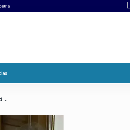
cias
/ $LIBRA: «No hay ninguna posibilidad de que Milei no supiera»