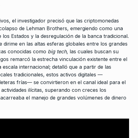
.
ón
10
Mola
COLUMNAS
23 De Agosto De 2024
 De 2026
tivos, el investigador precisó que las criptomonedas
s el colapso de Lehman Brothers, emergiendo como una
 los Estados y la desregulación de la banca tradicional.
és Tzeiman
e dirime en las altas esferas globales entre los grandes
 pregunta…
gicas conocidas como
big tech
, las cuales buscan su
2023
os remarcó la estrecha vinculación existente entre el
 escala internacional; detalló que a partir de las
lo Grillo
ales tradicionales, estos activos digitales —
e Agosto De
teras frías— se convirtieron en el canal ideal para el
 actividades ilícitas, superando con creces los
e acarreaba el manejo de grandes volúmenes de dinero
co ataca a
 perdamos…
Agosto De