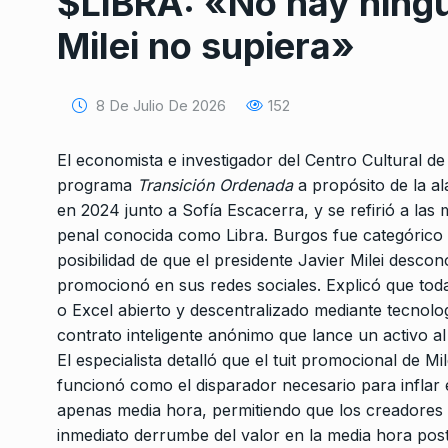
$LIBRA: «No hay ningu
Milei no supiera»
8 De Julio De 2026
152
El economista e investigador del Centro Cultural d
Conversatorio de mié
programa
Transición Ordenada
a propósito de la al
Tognetti, Sztulwark,
en 2024 junto a Sofía Escacerra, y se refirió a las
1
Fernando Rosso
penal conocida como Libra. Burgos fue categórico 
SIEMPRE ES HOY
27 De 
posibilidad de que el presidente Javier Milei desco
2024
promocionó en sus redes sociales. Explicó que to
o Excel abierto y descentralizado mediante tecnolo
«Hay un hilo poético 
contrato inteligente anónimo que lance un activo a
transfiriendo de ge
El especialista detalló que el tuit promocional de M
2
funcionó como el disparador necesario para inflar 
LA TARDE CON CARLOS POL
De Agosto De 2024
apenas media hora, permitiendo que los creadores 
inmediato derrumbe del valor en la media hora poste