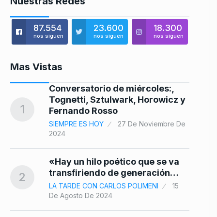
Nuestras Redes
87.554
23.600
18.300
nos siguen
nos siguen
nos siguen
Mas Vistas
Conversatorio de miércoles:,
le
Tognetti, Sztulwark, Horowicz y
8
1
Fernando Rosso
SIEMPRE ES HOY
27 De Noviembre De
2024
«Hay un hilo poético que se va
9
transfiriendo de generación…
2
LA TARDE CON CARLOS POLIMENI
15
De Agosto De 2024
de