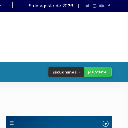
6 de agosto de 2026
Entre Ríos: «Frigerio hace negocios mien
Escuchanos
¡Asociate!