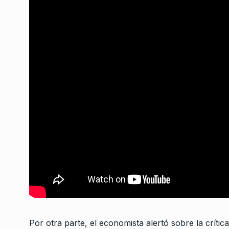
«La derecha y la ult
7
cambian de opinión 
NOTICIAS 2
24 De Julio
Por otra parte, el economista alertó sobre la crítica 