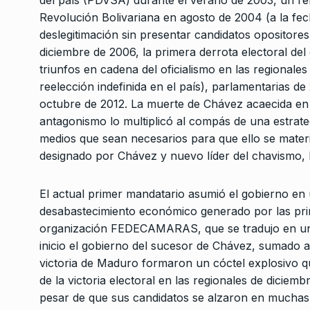
del país (PDVSA) durante el verano de 2003, un ref
«El fallo contra Cristi
7
mayor desverguenza
Revolución Bolivariana en agosto de 2004 (a la fe
deslegitimación sin presentar candidatos opositore
BONAVITTA 530
18 De J
diciembre de 2006, la primera derrota electoral del
triunfos en cadena del oficialismo en las regionale
reelección indefinida en el país), parlamentarias de
octubre de 2012. La muerte de Chávez acaecida en m
antagonismo lo multiplicó al compás de una estrateg
medios que sean necesarios para que ello se materia
designado por Chávez y nuevo líder del chavismo,
El actual primer mandatario asumió el gobierno en
desabastecimiento económico generado por las prin
organización FEDECAMARAS, que se tradujo en un 
inicio el gobierno del sucesor de Chávez, sumado a
victoria de Maduro formaron un cóctel explosivo qu
de la victoria electoral en las regionales de dicie
pesar de que sus candidatos se alzaron en muchas de