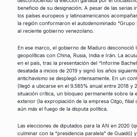
desconociendo la elección ganada por el oficialismo
beneficio de su designación. A pesar de las serias 
los países europeos y latinoamericanos acompañaro
la región conformaron el autodenominado “Grupo L
al reciente gobierno venezolano.
En ese marco, el gobierno de Maduro desconoció l
geopolíticas con China, Rusia, India e Irán. La ac
en el país, tras la presentación del “Informe Bachele
desatada a inicios de 2019 y signó los años siguien
antichavismo se desplegó intensamente. En un cont
(llegó a ubicarse en el 9.585% anual entre 2018 y 
situación crítica, un bloqueo permanente sobre la
exterior (la expropiación de la empresa Citgo, fil
aún más el fuego de la disputa política.
Las elecciones de diputados para la AN en 2020 (qu
culminar con la “presidencia paralela” de Guaidó) y