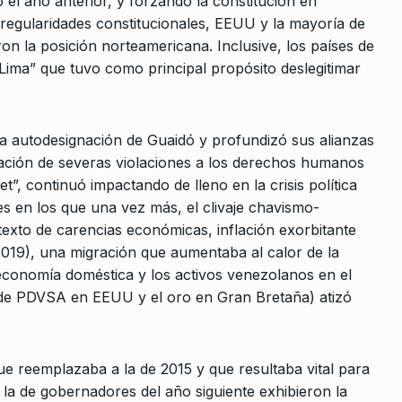
 el año anterior, y forzando la constitución en
irregularidades constitucionales, EEUU y la mayoría de
n la posición norteamericana. Inclusive, los países de
ima” que tuvo como principal propósito deslegitimar
a autodesignación de Guaidó y profundizó sus alianzas
usación de severas violaciones a los derechos humanos
t”, continuó impactando de lleno en la crisis política
tes en los que una vez más, el clivaje chavismo-
exto de carencias económicas, inflación exorbitante
2019), una migración que aumentaba al calor de la
 economía doméstica y los activos venezolanos en el
ial de PDVSA en EEUU y el oro en Gran Bretaña) atizó
e reemplazaba a la de 2015 y que resultaba vital para
 la de gobernadores del año siguiente exhibieron la