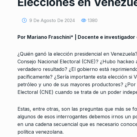
Elecciones en Venezu
9 De Agosto De 2024
1380
Por Mariano Fraschini* | Docente e investigador 
¿Quién ganó la elección presidencial en Venezuela
Conversatorio de mié
Consejo Nacional Electoral (CNE)? ¿Hubo hackeo a l
Tognetti, Sztulwark,
1
verdadero resultado? ¿El gobierno está reprimiendo 
Fernando Rosso
pacíficamente? ¿Sería importante esta elección si 
SIEMPRE ES HOY
27 De 
petróleo y uno de sus mayores productores? ¿Por q
2024
Electoral (CNE) cuando se trata de un poder indepen
Paula Arraigada: cicl
Estas, entre otras, son las preguntas que más se f
charlas, diversidad s
2
capitalismo y exclusi
algunos de esos interrogantes debemos irnos un po
en una cadena secuencial que es necesario conocer
ALERTA!
8 De Febrero D
política venezolana.