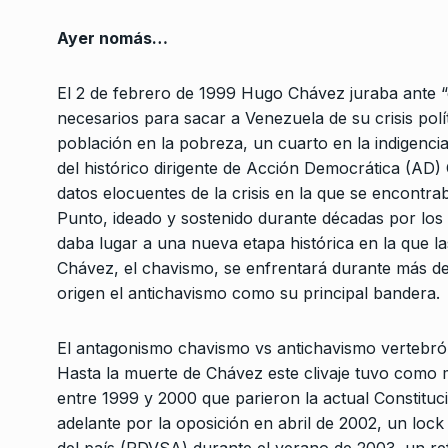
«Que vuelva a la Cas
3
Ayer nomás…
un argentino o argen
NOTICIAS 2
16 De Junio
El 2 de febrero de 1999 Hugo Chávez juraba ante “
necesarios para sacar a Venezuela de su crisis polí
«El gobierno nacional
4
población en la pobreza, un cuarto en la indigencia,
impuestos y no hace
del histórico dirigente de Acción Democrática (AD
ALERTA!
7 De Junio De 
datos elocuentes de la crisis en la que se encontra
Punto, ideado y sostenido durante décadas por los
Fuerte caída en la i
daba lugar a una nueva etapa histórica en la que l
5
Milei
Chávez, el chavismo, se enfrentará durante más de
CABALLERO DE DÍA
21 De
origen el antichavismo como su principal bandera.
Berni: «Veo un gran 
El antagonismo chavismo vs antichavismo vertebró la
6
la sociedad bonaere
Hasta la muerte de Chávez este clivaje tuvo como 
ALERTA!
16 De Febrero 
entre 1999 y 2000 que parieron la actual Constituci
adelante por la oposición en abril de 2002, un lock