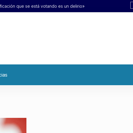
otando es un delirio»
cias