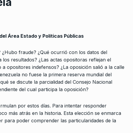
ela
del Área Estado y Políticas Públicas
? ¿Hubo fraude? ¿Qué ocurrió con los datos del
rcoles:,
Altos Guisos: comidas
8
os resultados? ¿Las actas opositoras reflejan el
 Horowicz y
nacionales y populares
a opositores indefensos? ¿La oposición salió a la calle
ALERTA!
11 De Junio De 2024
Venezuela no fuese la primera reserva mundial del
Noviembre De
ué se discute la parcialidad del Consejo Nacional
diente del cual participa la oposición?
GNL y el precio de las guerras
9
NOTICIAS 2
24 De Abril De 2026
o de
ormulan por estos días. Para intentar responder
ocial,
ón
co más atrás en la historia. Esta elección se enmarca
Hernán Letcher: «Massa está
 para poder comprender las particularidades de la
e 2023
haciendo lo que Guzmán debi
10
haber…