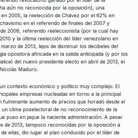
erendo revocatorio ganado por el líder de la
na es la
 de la…
cha aún no reconocida por la oposición), una
s en 2005, la reelección de Chávez por el 62% en
unio De 2025
 chavismo en el referendo de finales del 2007 y
s de 2008, referendo reeleccionista (por la cual hay
 2010 y la última reelección del líder venezolano en
arzo de 2013, lejos de disminuir los decibeles del
ia opositora afincada en la salida anticipada (y por los
lice) del nuevo presidente electo en abril de 2013, el
 Nicolás Maduro.
 un contexto económico y político muy complejo. El
cipales empresas nucleadas en torno a la principal
fulminante aumento de precios que horadó desde el
 un clima poselectoral de no reconocimiento de la
e puso en jaque la naciente administración. A pesar
mbre de 2013, tampoco reconocidas por la oposición a
 ellas, dio lugar al plan conducido por el líder de