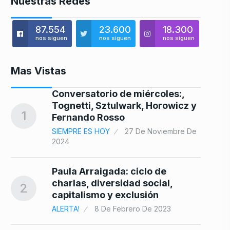
Nuestras Redes
87.554
23.600
18.300
nos siguen
nos siguen
nos siguen
Mas Vistas
Conversatorio de miércoles:,
8
Tognetti, Sztulwark, Horowicz y
1
Fernando Rosso
SIEMPRE ES HOY
27 De Noviembre De
2024
9
Paula Arraigada: ciclo de
charlas, diversidad social,
2
capitalismo y exclusión
ALERTA!
8 De Febrero De 2023
ó
10