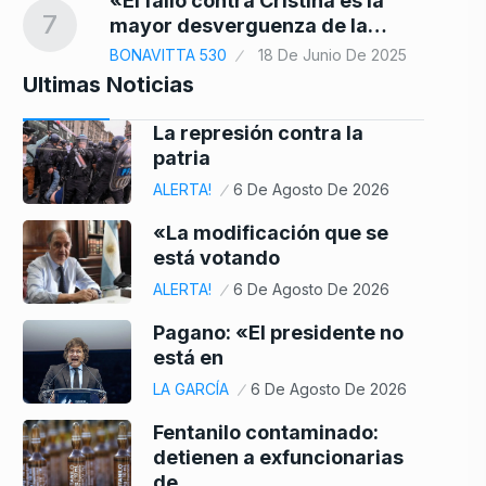
«El fallo contra Cristina es la
7
mayor desverguenza de la…
BONAVITTA 530
18 De Junio De 2025
Ultimas Noticias
La represión contra la
patria
ALERTA!
6 De Agosto De 2026
«La modificación que se
está votando
ALERTA!
6 De Agosto De 2026
Pagano: «El presidente no
está en
LA GARCÍA
6 De Agosto De 2026
Fentanilo contaminado:
detienen a exfuncionarias
de