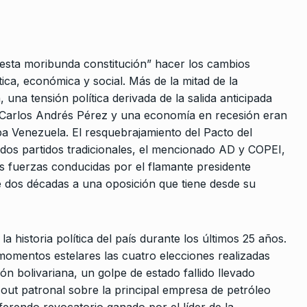
a Rosada
ALERTA!
27 De Febrero De 2023
tina…
 De 2025
esta moribunda constitución” hacer los cambios
tica, económica y social. Más de la mitad de la
 cobra los
 una tensión política derivada de la salida anticipada
 las…
) Carlos Andrés Pérez y una economía en recesión eran
2024
ba Venezuela. El resquebrajamiento del Pacto del
 dos partidos tradicionales, el mencionado AD y COPEI,
magen de
as fuerzas conducidas por el flamante presidente
 dos décadas a una oposición que tiene desde su
 Abril De 2026
respeto de
 historia política del país durante los últimos 25 años.
nse a…
momentos estelares las cuatro elecciones realizadas
De 2023
ón bolivariana, un golpe de estado fallido llevado
 out patronal sobre la principal empresa de petróleo