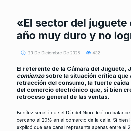
«El sector del juguete
año muy duro y no logr
23 De Diciembre De 2025
432
Conversatorio de mié
Tognetti, Sztulwark,
1
Fernando Rosso
El referente de la Cámara del Juguete, 
comienzo
sobre la situación crítica que 
SIEMPRE ES HOY
27 De 
2024
retracción del consumo, la fuerte caíd
del comercio electrónico que, si bien c
retroceso general de las ventas.
Grana: «Quien compa
‘Luche y vuelve’ tiene
2
puertas…
Benítez señaló que el Día del Niño dejó un balanc
ALERTA!
6 De Marzo De 
cercano al 20% en el comercio de la calle. Si bien
explicó que ese canal representa apenas entre el 25