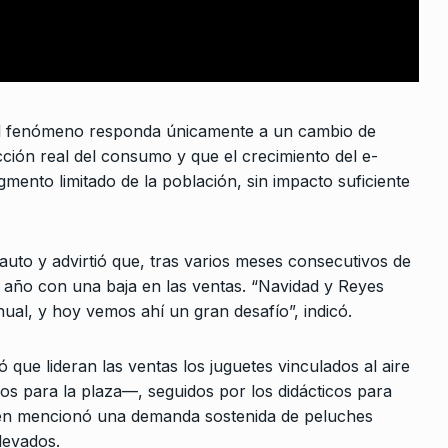
 2023
nes
p
e Marzo De
e el fenómeno responda únicamente a un cambio de
ción real del consumo y que el crecimiento del e-
ento limitado de la población, sin impacto suficiente
uto y advirtió que, tras varios meses consecutivos de
l año con una baja en las ventas. “Navidad y Reyes
ual, y hoy vemos ahí un gran desafío”, indicó.
que lideran las ventas los juguetes vinculados al aire
los para la plaza—, seguidos por los didácticos para
ién mencionó una demanda sostenida de peluches
levados.