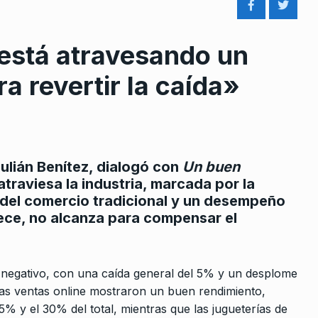
 está atravesando un
a revertir la caída»
rcoles:,
Una nueva jornada de la Copa
 Horowicz y
América
8
Julián Benítez, dialogó con
Un buen
CABALLERO DE DÍA
25 De Junio De
2024
atraviesa la industria, marcada por la
Noviembre De
a del comercio tradicional y un desempeño
rece, no alcanza para compensar el
El derecho a la salud integral, 
9
rta el
olvido de la…
 las
CABALLERO DE DÍA
6 De Junio De 2
e negativo, con una caída general del 5% y un desplome
2023
 las ventas online mostraron un buen rendimiento,
Di Tullio: «Santa Fe está en
% y el 30% del total, mientras que las jugueterías de
10
estado de emergencia porqu