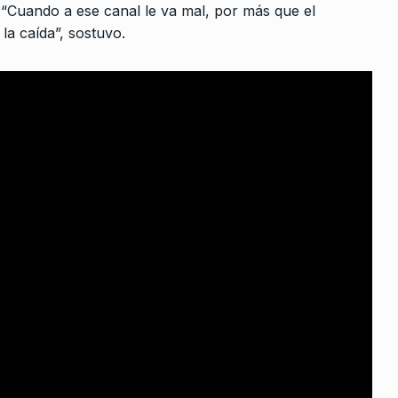
“Cuando a ese canal le va mal, por más que el
perar la
ALERTA!
17 De Marzo De 2023
la caída”, sostuvo.
e Marzo De
rcoles:
inconet,
lls
e Junio De
er
 Junio De 2025
a Mujer – El