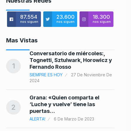
Nuestras Redes
87.554
23.600
18.300
nos siguen
nos siguen
nos siguen
Mas Vistas
Conversatorio de miércoles:,
Tognetti, Sztulwark, Horowicz y
8
1
Fernando Rosso
SIEMPRE ES HOY
27 De Noviembre De
2024
el
9
Grana: «Quien comparta el
‘Luche y vuelve’ tiene las
025
2
puertas…
ALERTA!
6 De Marzo De 2023
10
e…