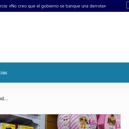
l gobierno se banque una derrota»
cias
/ «El sector del juguete está atravesando un año muy duro y no logra revertir la caída»