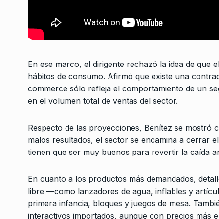
ALERTA!
12 De Marzo De
EE.UU.: Manifestacio
masivas contra Trum
7
CABALLERO DE DÍA
30 D
En ese marco, el dirigente rechazó la idea de qu
2026
hábitos de consumo. Afirmó que existe una contrac
commerce sólo refleja el comportamiento de un segm
en el volumen total de ventas del sector.
Respecto de las proyecciones, Benítez se mostró ca
malos resultados, el sector se encamina a cerrar e
tienen que ser muy buenos para revertir la caída an
En cuanto a los productos más demandados, detalló 
libre —como lanzadores de agua, inflables y artícu
primera infancia, bloques y juegos de mesa. Tamb
interactivos importados, aunque con precios más e