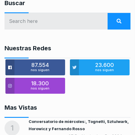
Buscar
Nuestras Redes
87.554
23.600
nos siguen
nos siguen
18.300
nos siguen
Mas Vistas
Conversatorio de miércoles:, Tognetti, Sztulwark,
1
Horowicz y Fernando Rosso