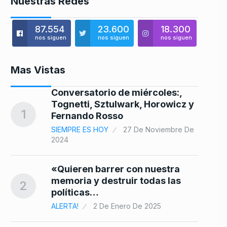
Nuestras Redes
87.554
23.600
18.300
nos siguen
nos siguen
nos siguen
Mas Vistas
vel
Conversatorio de miércoles:,
8
Tognetti, Sztulwark, Horowicz y
1
Fernando Rosso
SIEMPRE ES HOY
27 De Noviembre De
2024
9
«Quieren barrer con nuestra
e
memoria y destruir todas las
2
políticas…
ALERTA!
2 De Enero De 2025
lei