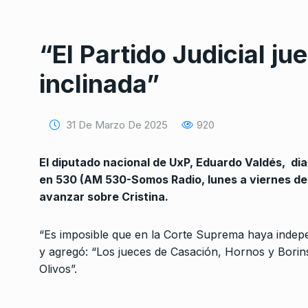
“El Partido Judicial j
inclinada”
31 De Marzo De 2025
920
Conversatorio de mié
Tognetti, Sztulwark,
1
Fernando Rosso
El diputado nacional de UxP, Eduardo Valdés, dia
SIEMPRE ES HOY
27 De 
en 530 (AM 530-Somos Radio, lunes a viernes de 1
2024
avanzar sobre Cristina.
«Quieren barrer con 
“Es imposible que en la Corte Suprema haya indepe
memoria y destruir t
2
y agregó: “Los jueces de Casación, Hornos y Borinsk
políticas…
Olivos”.
ALERTA!
2 De Enero De 