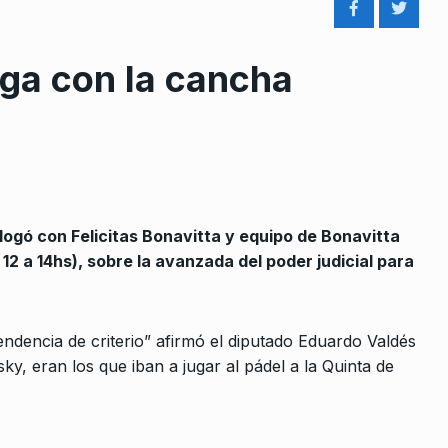
uega con la cancha
rcoles:,
Victoria Basualdo: «Hay un ni
8
 Horowicz y
salarial bajísimo en el país»
ALERTA!
10 De Agosto De 2022
logó con Felicitas Bonavitta y equipo de Bonavitta
Noviembre De
2 a 14hs), sobre la avanzada del poder judicial para
Neuquén: las denuncias a la
diputada Nadia Márquez
9
nuestra
ndencia de criterio” afirmó el diputado Eduardo Valdés
BONAVITTA 530
14 De Noviembre D
odas las
2025
y, eran los que iban a jugar al pádel a la Quinta de
2025
«Tenemos que impedir que Mi
convierta al Congreso en su…