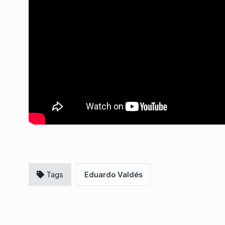
CABALLERO DE DÍA
8 De
2025
EL SALARIAZO DE MILE
7
editorial de Roberto 
ALERTA!
11 De Marzo De
Tags
Eduardo Valdés