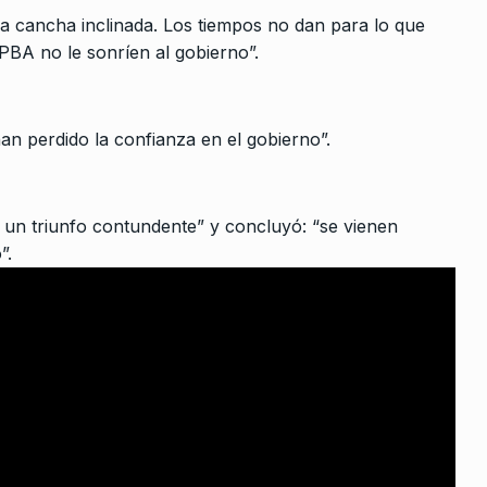
10
Gobierno no
CABALLERO DE DÍA
13 De Enero De
 la cancha inclinada. Los tiempos no dan para lo que
omo un…
2025
PBA no le sonríen al gobierno”.
 2024
 le dará
an perdido la confianza en el gobierno”.
 2022
un triunfo contundente” y concluyó: “se vienen
”.
e
 Kirchner,
oviembre De
 a la