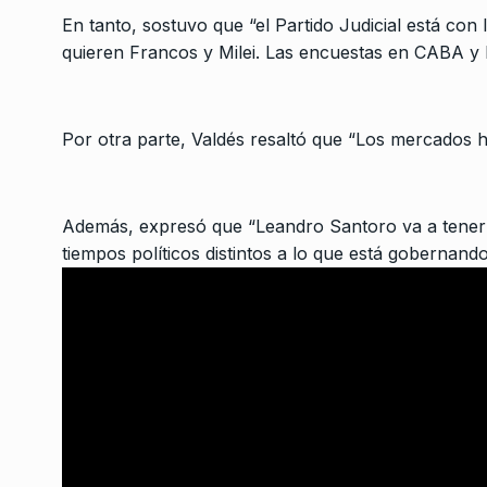
Andrea Delfino: «El 
En tanto, sostuvo que “el Partido Judicial está con
3
reconoce a Télam c
quieren Francos y Milei. Las encuestas en CABA y 
ALERTA!
4 De Marzo De
José Urtubey: “Massa
Por otra parte, Valdés resaltó que “Los mercados h
unidad al criterio de
4
decisiones…
ALERTA!
2 De Agosto De
Además, expresó que “Leandro Santoro va a tener 
tiempos políticos distintos a lo que está gobernando
«Si vamos a dejar qu
proscriban a Cristina
5
no…
JUGO DE LIMÓN
11 De N
2025
«Milei sigue atacando
democracia»
6