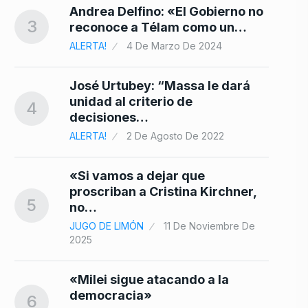
10
Andrea Delfino: «El Gobierno no
3
reconoce a Télam como un…
ALERTA!
4 De Marzo De 2024
José Urtubey: “Massa le dará
unidad al criterio de
4
decisiones…
ALERTA!
2 De Agosto De 2022
«Si vamos a dejar que
proscriban a Cristina Kirchner,
5
no…
JUGO DE LIMÓN
11 De Noviembre De
2025
«Milei sigue atacando a la
democracia»
6