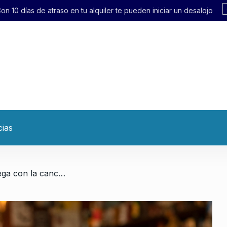
quiler te pueden iniciar un desalojo exprés»
cias
/ “El Partido Judicial juega con la cancha inclinada”