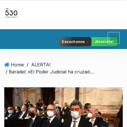
S
k
i
p
t
o
Escuchanos
¡Asociate!
c
o
n
Home
/
ALERTA!
t
/ Baradel: «El Poder Judicial ha cruzado la línea roja, hay que movilizar»
e
n
t