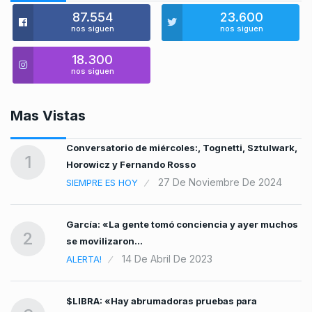
87.554
23.600
nos siguen
nos siguen
18.300
nos siguen
Mas Vistas
n
Conversatorio de miércoles:, Tognetti, Sztulwark,
1
Horowicz y Fernando Rosso
27 De Noviembre De 2024
SIEMPRE ES HOY
García: «La gente tomó conciencia y ayer muchos
2
se movilizaron…
14 De Abril De 2023
ALERTA!
$LIBRA: «Hay abrumadoras pruebas para