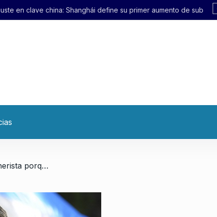
hái define su primer aumento de subte en 21 años
cias
/ Agustín Rossi: «Soy Kirchnerista porque reivindico los doce años de gestión de Néstor y Cristina»