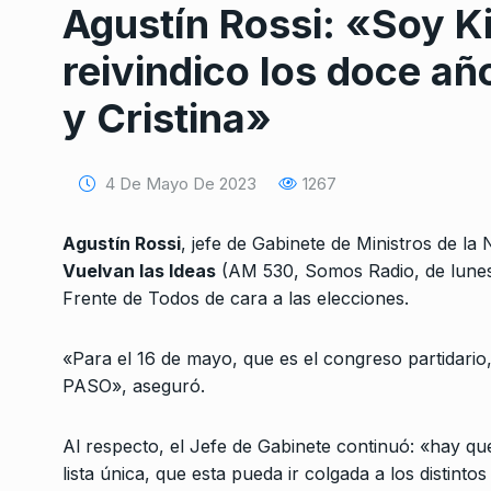
Agustín Rossi: «Soy K
reivindico los doce añ
y Cristina»
4 De Mayo De 2023
1267
Conversatorio de mié
Tognetti, Sztulwark,
1
Agustín Rossi
, jefe de Gabinete de Ministros de la
Fernando Rosso
Vuelvan las Ideas
(AM 530, Somos Radio, de lunes 
SIEMPRE ES HOY
27 De 
Frente de Todos de cara a las elecciones.
2024
«Para el 16 de mayo, que es el congreso partidario
«Están atacando la u
2
PASO», aseguró.
pública y la cultura, 
ALERTA!
22 De Abril De 
Al respecto, el Jefe de Gabinete continuó: «hay que 
lista única, que esta pueda ir colgada a los distint