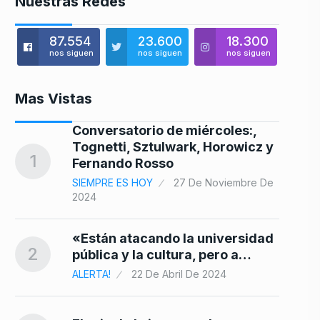
Nuestras Redes
87.554
23.600
18.300
nos siguen
nos siguen
nos siguen
Mas Vistas
ene
Conversatorio de miércoles:,
8
Tognetti, Sztulwark, Horowicz y
1
Fernando Rosso
SIEMPRE ES HOY
27 De Noviembre De
2024
9
«Están atacando la universidad
2
pública y la cultura, pero a…
ALERTA!
22 De Abril De 2024
10