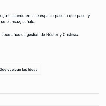
 Carlos
eguir estando en este espacio pase lo que pase, y
IMENI
11 De
 se piensa», señaló.
 doce años de gestión de Néstor y Cristina».
Que vuelvan las Ideas