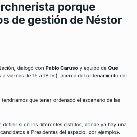
irchnerista porque
os de gestión de Néstor
rcoles:,
Ariel Prat: “Nuestra murga vi
8
 Horowicz y
de la comparsa negra, del…
 Nación, dialogó con
Pablo Caruso
y equipo de
Que
ALERTA!
23 De Octubre De 2022
a viernes de 16 a 18 hs), acerca del ordenamiento del
Noviembre De
«Milei merece un juicio por
9
traición a la Patria”
, tendríamos que tener ordenado el escenario de las
niversidad
ALERTA!
7 De Enero De 2025
pero a…
2024
“Los pibes libertarios tendrán
definir si en los diferentes distritos, donde ya hay una
10
que hacer su experiencia”
os candidatos a Presidentes del espacio, por ejemplo».