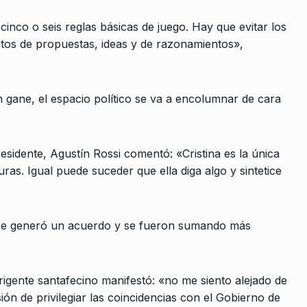
ALERTA!
29 De Abril De 2024
do
mbre De 2025
inco o seis reglas básicas de juego. Hay que evitar los
tos de propuestas, ideas y de razonamientos»,
nueva
 gane, el espacio político se va a encolumnar de cara
ca?
De 2022
esidente, Agustín Rossi comentó: «Cristina es la única
mos un
ras. Igual puede suceder que ella diga algo y sintetice
que iban
De 2025
 se generó un acuerdo y se fueron sumando más
ar para
la Ley…
irigente santafecino manifestó: «no me siento alejado de
2024
ión de privilegiar las coincidencias con el Gobierno de