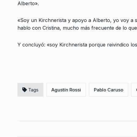
Alberto».
Vito en La Tarde Con
Polimeni
7
«Soy un Kirchnerista y apoyo a Alberto, yo voy a s
LA TARDE CON CARLOS POL
hablo con Cristina, mucho más frecuente de lo que
Noviembre De 2025
Y concluyó: «soy Kirchnerista porque reivindico los
Tags
Agustín Rossi
Pablo Caruso