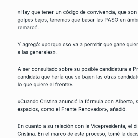
Elogio de lo inespera
3
COLUMNAS
7 De Novie
«Hay que tener un código de convivencia, que son c
golpes bajos, tenemos que basar las PASO en ámbi
remarcó.
Coloquio de IDEA: ¿El
lanzamiento de una 
4
Y agregó: «porque eso va a permitir que gane quien
propuesta hegemóni
a las generales».
ALERTA!
17 De Octubre 
A ser consultado sobre su posible candidatura a Pr
«El martes 31 recibi
candidata que haría que se bajen las otras candidatu
mensaje anunciando 
5
lo que quiere el frente».
a…
NOTICIAS 2
2 De Enero 
«Cuando Cristina anunció la fórmula con Alberto,
espacios, como el Frente Renovador», añadió.
«Tenemos que avanz
6
impedir que se vote 
En cuanto a su relación con la Vicepresidenta, el d
ALERTA!
24 De Abril De 
Cristina. En el marco de este proceso, tomé la decis