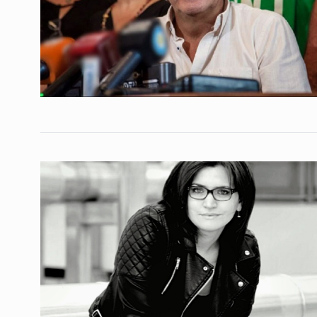
Conversatorio de mié
Tognetti, Sztulwark,
1
Fernando Rosso
SIEMPRE ES HOY
27 De 
2024
Orwell se quedó cort
2
COLUMNAS
5 De Febrer
Inflación cero, pero a
pobreza, hambre y
3
desocupación…
COLUMNAS
21 De Agost