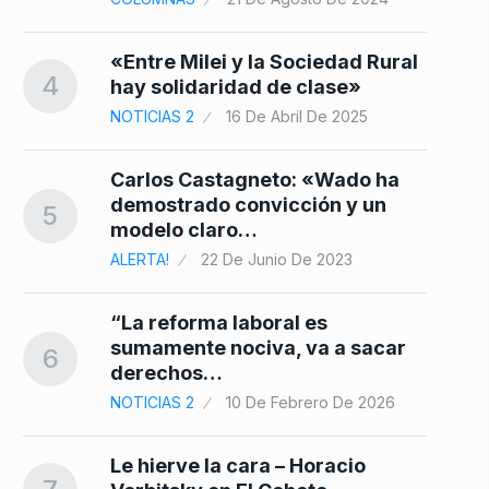
«Entre Milei y la Sociedad Rural
4
hay solidaridad de clase»
NOTICIAS 2
16 De Abril De 2025
Carlos Castagneto: «Wado ha
demostrado convicción y un
5
modelo claro…
ALERTA!
22 De Junio De 2023
“La reforma laboral es
sumamente nociva, va a sacar
6
derechos…
NOTICIAS 2
10 De Febrero De 2026
Le hierve la cara – Horacio