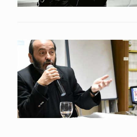
«Entre Milei y la Soc
4
hay solidaridad de c
NOTICIAS 2
16 De Abril 
Carlos Castagneto: 
demostrado convicci
5
modelo claro…
ALERTA!
22 De Junio De
“La reforma laboral e
sumamente nociva, v
6
derechos…
NOTICIAS 2
10 De Febre
Le hierve la cara – Ho