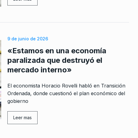
LA TARDE CON CARLOS POLIMENI
12
De Febrero De 2026
iedad Rural
lase»
De 2025
9 de junio de 2026
«Estamos en una economía
«Wado ha
ón y un
paralizada que destruyó el
mercado interno»
 2023
El economista Horacio Rovelli habló en Transición
s
Ordenada, donde cuestionó el plan económico del
a a sacar
gobierno
ro De 2026
Leer mas
racio