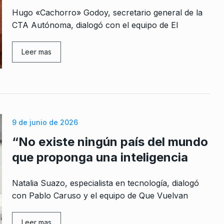
Hugo «Cachorro» Godoy, secretario general de la
CTA Autónoma, dialogó con el equipo de El
Leer mas
rcoles:,
“Francisco reivindicaba la
 Horowicz y
justicia social como figura
8
central”
Noviembre De
BONAVITTA 530
21 De Abril De 2025
Mariano Przybylski: «No
9 de junio de 2026
tenemos confianza en la
9
o
“No existe ningún país del mundo
Justicia de Jujuy»
o De 2026
que proponga una inteligencia
ALERTA!
28 De Junio De 2023
Natalia Suazo, especialista en tecnología, dialogó
 qué costo:
Presentan «Canciones
con Pablo Caruso y el equipo de Que Vuelvan
compartidas» en su décimo
10
aniversario
Leer mas
o De 2024