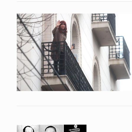
7
Verbitsky en El Cohe
COLUMNAS
25 De Agost