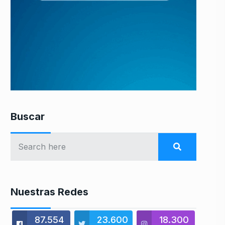
Buscar
Nuestras Redes
87.554
23.600
18.300