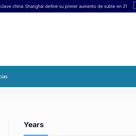
i define su primer aumento de subte en 21 años
cias
Years