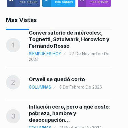
nos siguen
nos siguen
nos siguen
Mas Vistas
Conversatorio de miércoles:,
Tognetti, Sztulwark, Horowicz y
8
1
Fernando Rosso
SIEMPRE ES HOY
27 De Noviembre De
2024
9
Orwell se quedó corto
2
COLUMNAS
5 De Febrero De 2026
Inflación cero, pero a qué costo:
pobreza, hambre y
3
10
desocupación…
COLUMNAS
21 De Agosto De 2024