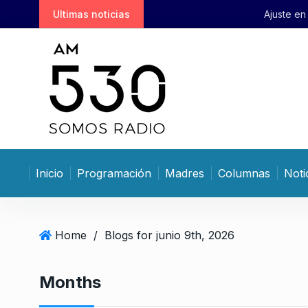
S
Ultimas noticias
Ajuste en clave china: Shanghá
k
i
p
t
o
c
o
n
t
Inicio
Programación
Madres
Columnas
Noti
e
n
t
Home
/
Blogs for junio 9th, 2026
Months