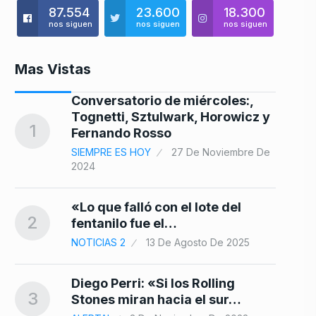
87.554
23.600
18.300
nos siguen
nos siguen
nos siguen
Mas Vistas
Conversatorio de miércoles:,
8
Tognetti, Sztulwark, Horowicz y
1
Fernando Rosso
SIEMPRE ES HOY
27 De Noviembre De
2024
e
9
«Lo que falló con el lote del
2
fentanilo fue el…
NOTICIAS 2
13 De Agosto De 2025
10
Diego Perri: «Si los Rolling
3
Stones miran hacia el sur…