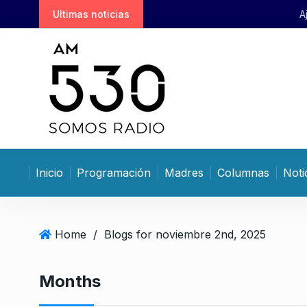
S
Ultimas noticias
Ajuste en clave china: 
k
i
p
t
o
c
o
n
t
Inicio
Programación
Madres
Columnas
Noti
e
n
t
Home
/
Blogs for noviembre 2nd, 2025
Months