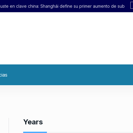
Shanghái define su primer aumento de subte en 21 años
cias
Years