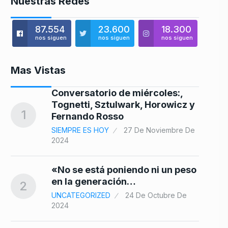
Nuestras Redes
87.554
23.600
18.300
nos siguen
nos siguen
nos siguen
Mas Vistas
Conversatorio de miércoles:,
8
Tognetti, Sztulwark, Horowicz y
1
Fernando Rosso
SIEMPRE ES HOY
27 De Noviembre De
2024
9
«No se está poniendo ni un peso
en la generación…
2
UNCATEGORIZED
24 De Octubre De
2024
10