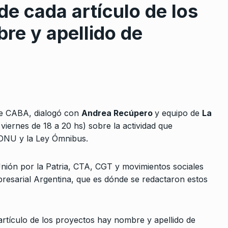
e cada artículo de los
re y apellido de
rcoles:,
Apagón
8
 Horowicz y
de CABA, dialogó con
Andrea Recúpero
y equipo de
La
COLUMNAS
31 De Octubre De 2024
iernes de 18 a 20 hs) sobre la actividad que
Noviembre De
l DNU y la Ley Ómnibus.
Jorge Ferraresi: «No hay
proyecto local sin proyecto
9
nión por la Patria, CTA, CGT y movimientos sociales
 ni un peso
nacional»
presarial Argentina, que es dónde se redactaron estos
ALERTA!
18 De Octubre De 2023
Octubre De
a artículo de los proyectos hay nombre y apellido de
El cantor ciego
10