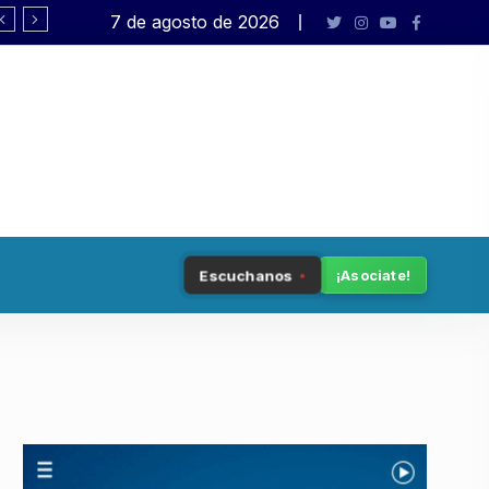
7 de agosto de 2026
Pagano: «El presidente no está en s
Escuchanos
¡Asociate!