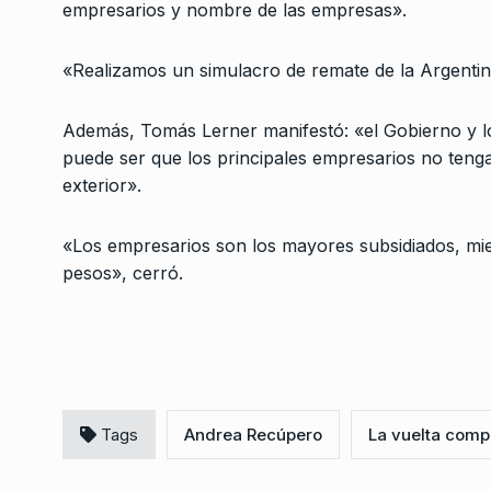
empresarios y nombre de las empresas».
Agustín D’Attellis: «
convocatoria a la un
3
nacional es fundame
«Realizamos un simulacro de remate de la Argentina
ALERTA!
3 De Octubre D
Además, Tomás Lerner manifestó: «el Gobierno y l
puede ser que los principales empresarios no tengan
Aviones
4
exterior».
COLUMNAS
5 De Octubr
«Los empresarios son los mayores subsidiados, mi
pesos», cerró.
El 4161 de Comodoro 
5
ALERTA!
29 De Octubre 
Hernán Letcher: «Mile
jugando a la inestabi
6
Tags
Andrea Recúpero
La vuelta comp
generar…
ALERTA!
10 De Octubre 