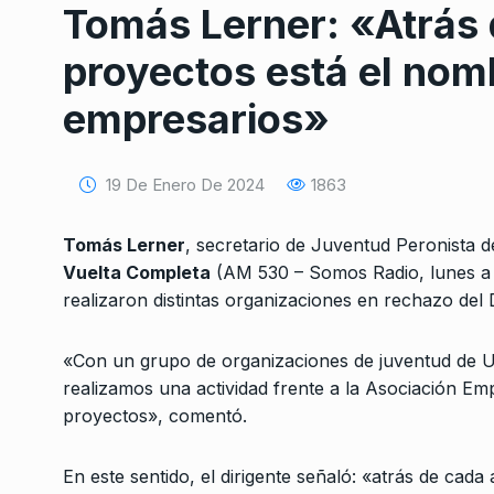
Tomás Lerner: «Atrás d
proyectos está el nomb
empresarios»
19 De Enero De 2024
1863
Conversatorio de mié
Tognetti, Sztulwark,
1
Tomás Lerner
, secretario de Juventud Peronista 
Fernando Rosso
Vuelta Completa
(AM 530 – Somos Radio, lunes a v
SIEMPRE ES HOY
27 De 
realizaron distintas organizaciones en rechazo de
2024
«Con un grupo de organizaciones de juventud de U
«No se está poniendo
realizamos una actividad frente a la Asociación Em
en la generación…
2
proyectos», comentó.
UNCATEGORIZED
24 De 
2024
En este sentido, el dirigente señaló: «atrás de cad