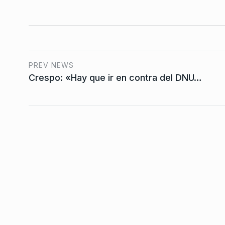
Trabajadores resiste
desmantelamiento de
7
en el Mercado Centra
BONAVITTA 530
8 De Oc
PREV NEWS
Crespo: «Hay que ir en contra del DNU…