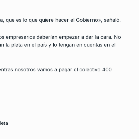
Una
COLUMNAS
12 De Octubre De 2025
idad
ntal…
, que es lo que quiere hacer el Gobierno», señaló.
e 2023
os empresarios deberían empezar a dar la cara. No
 la plata en el país y lo tengan en cuentas en el
e De 2025
entras nosotros vamos a pagar el colectivo 400
Py
De 2024
i está
lidad para
leta
De 2023