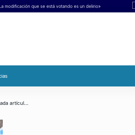
 votando es un delirio»
cias
/ Tomás Lerner: «Atrás de cada artículo de los proyectos está el nombre y apellido de empresarios»