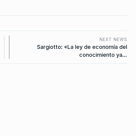
n
 la ANSES
l
tubre De 2025
NEXT NEWS
Sargiotto: «La ley de economía del
conocimiento ya…