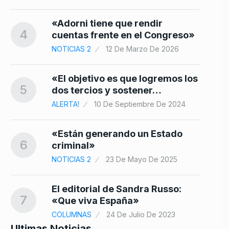
«Adorni tiene que rendir
4
cuentas frente en el Congreso»
NOTICIAS 2
12 De Marzo De 2026
«El objetivo es que logremos los
5
dos tercios y sostener…
ALERTA!
10 De Septiembre De 2024
«Están generando un Estado
6
criminal»
NOTICIAS 2
23 De Mayo De 2025
El editorial de Sandra Russo:
7
«Que viva España»
COLUMNAS
24 De Julio De 2023
Ultimas Noticias