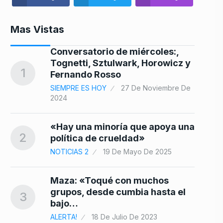
Mas Vistas
Conversatorio de miércoles:,
8
»
Tognetti, Sztulwark, Horowicz y
1
Fernando Rosso
SIEMPRE ES HOY
27 De Noviembre De
2024
9
«Hay una minoría que apoya una
e
2
política de crueldad»
NOTICIAS 2
19 De Mayo De 2025
de…
Maza: «Toqué con muchos
10
grupos, desde cumbia hasta el
3
bajo…
ALERTA!
18 De Julio De 2023