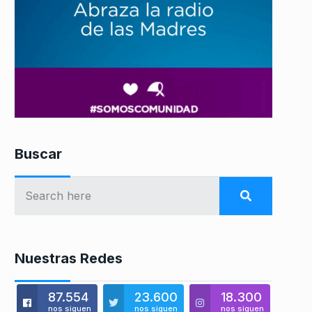
Buscar
Nuestras Redes
87.554
23.600
18.300
nos siguen
nos siguen
nos siguen