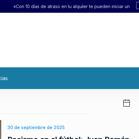
 en tu alquiler te pueden iniciar un desalojo exprés»
cias
30 de septiembre de 2025