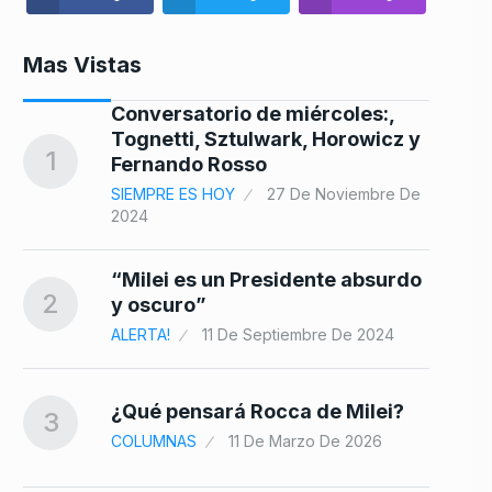
Mas Vistas
Conversatorio de miércoles:,
Tognetti, Sztulwark, Horowicz y
8
1
Fernando Rosso
SIEMPRE ES HOY
27 De Noviembre De
2024
9
“Milei es un Presidente absurdo
2
y oscuro”
ALERTA!
11 De Septiembre De 2024
san
10
¿Qué pensará Rocca de Milei?
3
COLUMNAS
11 De Marzo De 2026