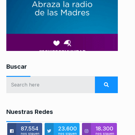
Buscar
Nuestras Redes
87.554
23.600
18.300
nos siguen
nos siguen
nos siguen