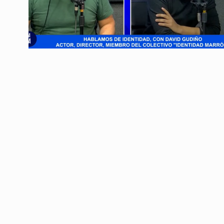
Conversatorio de mié
Tognetti, Sztulwark,
1
Fernando Rosso
SIEMPRE ES HOY
27 De 
2024
“Milei es un Preside
2
y oscuro”
ALERTA!
11 De Septiemb
¿Qué pensará Rocca d
3
COLUMNAS
11 De Marzo