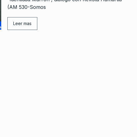
(AM 530-Somos
Leer mas
rcoles:,
Arroyo: «Unión por la Patria
 Horowicz y
plantea propuestas para los
8
problemas…
Noviembre De
ALERTA!
31 De Julio De 2023
“El desafío es poder construir
9
nte absurdo
una alternativa a Milei”
NOTICIAS 2
27 De Mayo De 2025
re De 2024
«Con el sistema biométrico u
la seguridad como excusa
10
e Milei?
para…
 De 2026
ALERTA!
18 De Septiembre De 2024