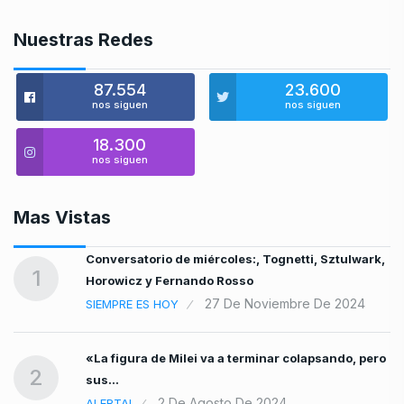
Nuestras Redes
87.554
23.600
nos siguen
nos siguen
18.300
nos siguen
Mas Vistas
va
Conversatorio de miércoles:, Tognetti, Sztulwark,
1
Horowicz y Fernando Rosso
27 De Noviembre De 2024
SIEMPRE ES HOY
 en
«La figura de Milei va a terminar colapsando, pero
2
sus…
2 De Agosto De 2024
ALERTA!