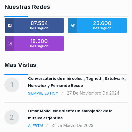
Nuestras Redes
87.554
23.600
nos siguen
nos siguen
18.300
nos siguen
Mas Vistas
a
Conversatorio de miércoles:, Tognetti, Sztulwark,
1
Horowicz y Fernando Rosso
27 De Noviembre De 2024
SIEMPRE ES HOY
Omar Mollo: «Me siento un embajador de la
2
música argentina…
31 De Marzo De 2023
ALERTA!