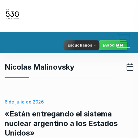
S
k
i
p
t
o
Escuchanos
¡Asociate!
c
o
n
Nicolas Malinovsky
t
e
n
t
6 de julio de 2026
«Están entregando el sistema
nuclear argentino a los Estados
Unidos»