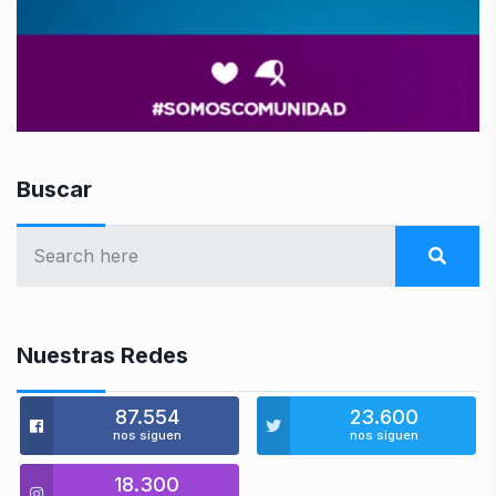
Buscar
Nuestras Redes
87.554
23.600
nos siguen
nos siguen
18.300