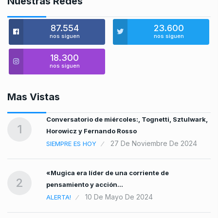
Nuestras Redes
87.554
23.600
nos siguen
nos siguen
18.300
nos siguen
Mas Vistas
Conversatorio de miércoles:, Tognetti, Sztulwark,
1
Horowicz y Fernando Rosso
27 De Noviembre De 2024
SIEMPRE ES HOY
«Mugica era líder de una corriente de
2
pensamiento y acción…
10 De Mayo De 2024
ALERTA!